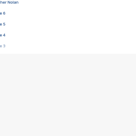
pher Nolan
e 6
e 5
e 4
e 3
s créatrices de la VF !
e 2
e 1
e Mektoub My Love arrive enfin ! Rencontre avec Shaïn Boumedine et Sal
i : après Toni en famille
elle réalise le bouleversant Dites lui que je l'aime
ais ! Rencontre autour de Vie privée de Rebecca Zlotowski
 de Marguerite, Grave... Rencontre avec Ella Rumpf