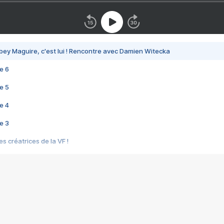
bey Maguire, c'est lui ! Rencontre avec Damien Witecka
e 6
e 5
e 4
e 3
s créatrices de la VF !
e 2
e 1
e Mektoub My Love arrive enfin ! Rencontre avec Shaïn Boumedine et Sal
i : après Toni en famille