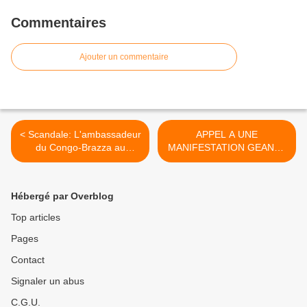
Commentaires
Ajouter un commentaire
< Scandale: L'ambassadeur
APPEL A UNE
du Congo-Brazza au
MANIFESTATION GEANTE
Maroc, Valentin
A PARIS POUR LA
OLESSENGO se masturbe
SECURITE ET LA PAIX EN
sur skype avec une jeune
CENTRAFRIQUE LE 28
Hébergé par Overblog
marocaine
NOVEMBRE 2013 >
Top articles
Pages
Contact
Signaler un abus
C.G.U.