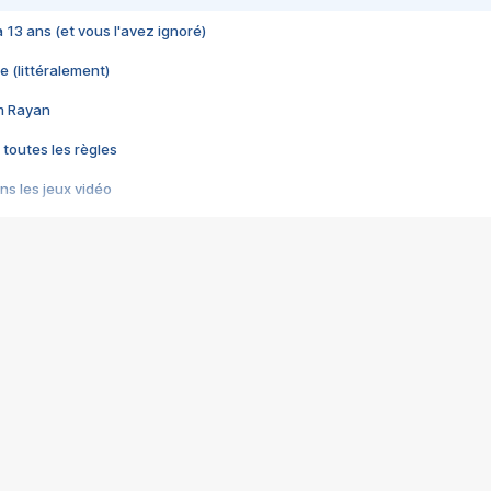
 a 13 ans (et vous l'avez ignoré)
e (littéralement)
im Rayan
 toutes les règles
s les jeux vidéo
us choquant de Rockstar ? - Le scandale BULLY
e plus moche de Steam
du RÊVE tourne au CAUCHEMAR
pendant 8 heures
it… à tort
umiliés par un jeu vidéo
ire - Final Fantasy 8