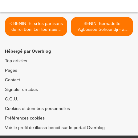
< BENIN: Et si les partisans
BENIN: Bernadette
du roi Boni 1er tournaient
Agbossou Sohoundji - a-
trois fois leur langue avant
telle été assassinée par les
de parler ?
sicaires d'un ministre de
Boni Yayi-Aboumon ? >
Hébergé par Overblog
Top articles
Pages
Contact
Signaler un abus
C.G.U.
Cookies et données personnelles
Préférences cookies
Voir le profil de illassa.benoit sur le portail Overblog