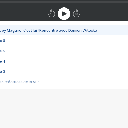
bey Maguire, c'est lui ! Rencontre avec Damien Witecka
e 6
e 5
e 4
e 3
s créatrices de la VF !
e 2
e 1
e Mektoub My Love arrive enfin ! Rencontre avec Shaïn Boumedine et Sal
i : après Toni en famille