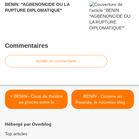
BENIN: *AGBENONCIDE OU LA
RUPTURE DIPLOMATIQUE*
Commentaires
Ajouter un commentaire
< BENIN– Coup de théâtre
BENIN - Comme au
au procès entre le
Rwanda, le nouveau slogan
Président béninois Yayi
du dictateur Boni Yayi: A
Boni et Benoît ILLASSA
mort les journalistes ! >
devant la Cour d’Appel de
Hébergé par Overblog
Paris: 126 procureurs
français remettent aussi en
Top articles
cause le statut des proc