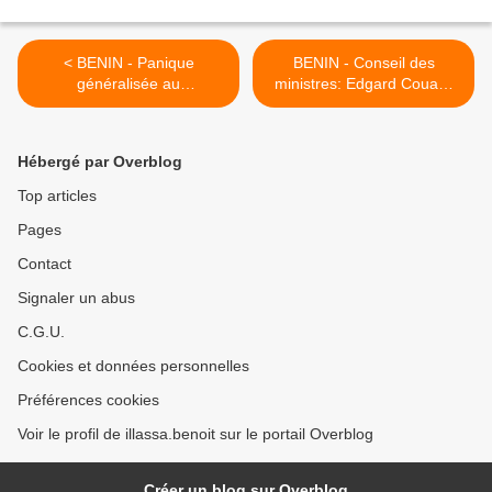
< BENIN - Panique
BENIN - Conseil des
généralisée au
ministres: Edgard Couao-
gouvernement Yayi: Des
zotti Directeur de
ministres sans salaire
publication de « La Nation »
depuis trois mois
>
Hébergé par Overblog
Top articles
Pages
Contact
Signaler un abus
C.G.U.
Cookies et données personnelles
Préférences cookies
Voir le profil de illassa.benoit sur le portail Overblog
Créer un blog sur Overblog