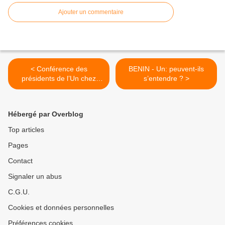
Ajouter un commentaire
< Conférence des
BENIN - Un: peuvent-ils
présidents de l’Un chez
s’entendre ? >
Soglo: L’opposition
béninoise consolide ses
bases
Hébergé par Overblog
Top articles
Pages
Contact
Signaler un abus
C.G.U.
Cookies et données personnelles
Préférences cookies