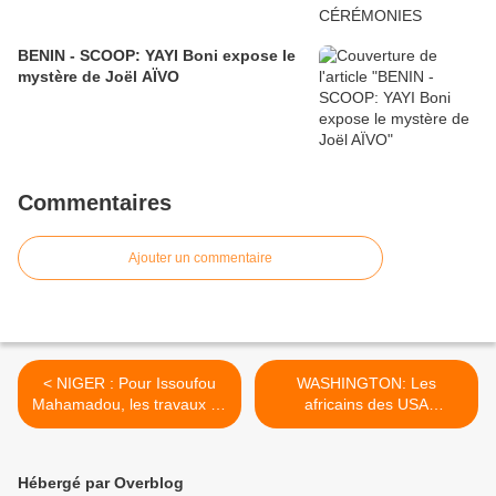
BENIN - SCOOP: YAYI Boni expose le
mystère de Joël AÏVO
Commentaires
Ajouter un commentaire
< NIGER : Pour Issoufou
WASHINGTON: Les
Mahamadou, les travaux du
africains des USA
chemin de fer Niamey-
manifestent contre les
Dosso- Cotonou ont été
dictateurs africains !!! >
lancés mais le pétrole
Hébergé par Overblog
nigérien ne passera pas par