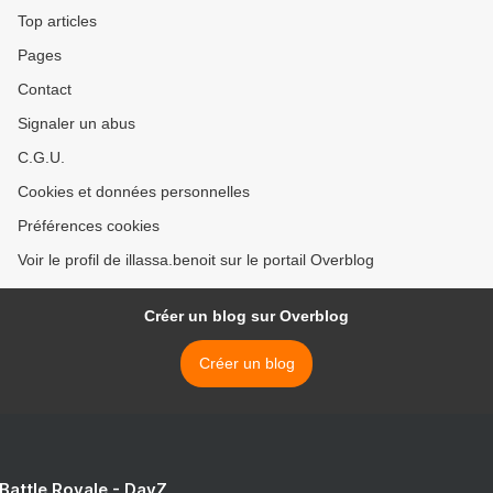
le port de Cotonou.
Top articles
L’évacuation, par pipe, se fe
Pages
Contact
Signaler un abus
C.G.U.
Cookies et données personnelles
Préférences cookies
Voir le profil de illassa.benoit sur le portail Overblog
Créer un blog sur Overblog
Créer un blog
 Battle Royale - DayZ