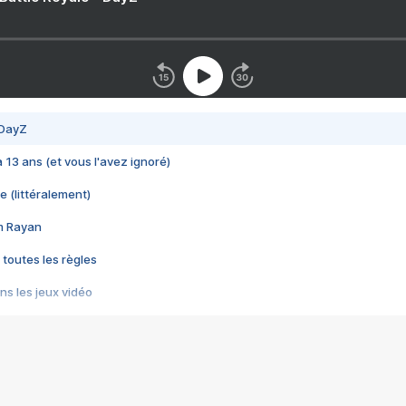
 DayZ
 a 13 ans (et vous l'avez ignoré)
e (littéralement)
im Rayan
 toutes les règles
s les jeux vidéo
us choquant de Rockstar ? - Le scandale BULLY
e plus moche de Steam
du RÊVE tourne au CAUCHEMAR