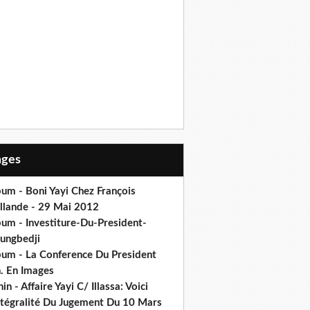
Pages
um - Boni Yayi Chez François
llande - 29 Mai 2012
bum - Investiture-Du-President-
ungbedji
bum - La Conference Du President
h. En Images
in - Affaire Yayi C/ Illassa: Voici
intégralité Du Jugement Du 10 Mars