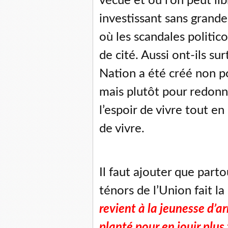
vécue et où l’on peut li
investissant sans grand
où les scandales politic
de cité. Aussi ont-ils su
Nation a été créé non p
mais plutôt pour redonne
l’espoir de vivre tout en
de vivre.
Il faut ajouter que parto
ténors de l’Union fait l
revient à la jeunesse d’ar
planté pour en jouir plus 