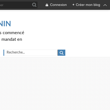
Connexion
+
Créer mon blog
ENIN
ons commencé
nd mandat en