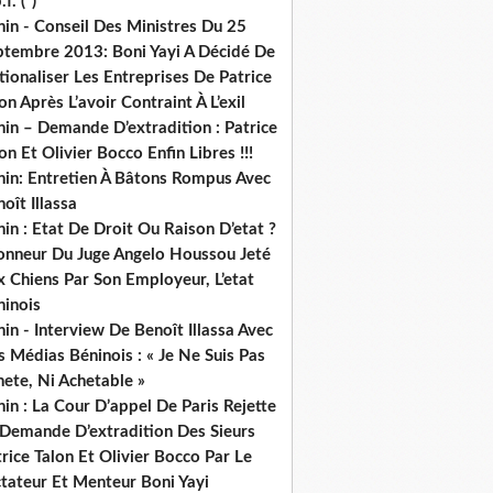
.f. (*)
in - Conseil Des Ministres Du 25
ptembre 2013: Boni Yayi A Décidé De
ionaliser Les Entreprises De Patrice
on Après L’avoir Contraint À L’exil
in – Demande D’extradition : Patrice
on Et Olivier Bocco Enfin Libres !!!
nin: Entretien À Bâtons Rompus Avec
oît Illassa
in : Etat De Droit Ou Raison D’etat ?
honneur Du Juge Angelo Houssou Jeté
 Chiens Par Son Employeur, L’etat
ninois
in - Interview De Benoît Illassa Avec
 Médias Béninois : « Je Ne Suis Pas
ete, Ni Achetable »
in : La Cour D’appel De Paris Rejette
 Demande D’extradition Des Sieurs
rice Talon Et Olivier Bocco Par Le
ctateur Et Menteur Boni Yayi