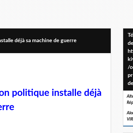
Téléchargez le projet de société
nstalle déjà sa machine de guerre
de
ht
k
/o
pr
de
n politique installe déjà
Alt
Rép
erre
Alo
VI