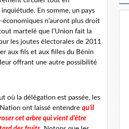
brement circuler tout en
m
a
e inquiétude. En somme, un pays
i
o-économiques n’auront plus droit
l
rtout martelé que l’Union fait la
our les joutes électorales de 2011
r aux fils et aux filles du Bénin
 leur offrant une autre possibilité
ut où la délégation est passée, les
a Nation ont laissé entendre
qu’il
roser cet arbre qui vient d’être
tard des fruits.
Notons que les