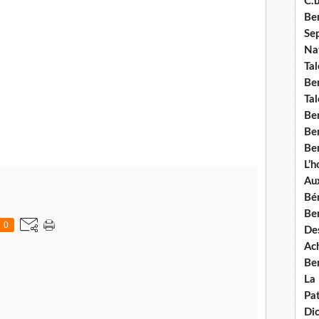
C.b
Ben
Se
Nat
Tal
Ben
Tal
Be
Ben
Ben
L’
Aux
Bé
Ben
0
Des
Ach
Ben
La
Pat
Di