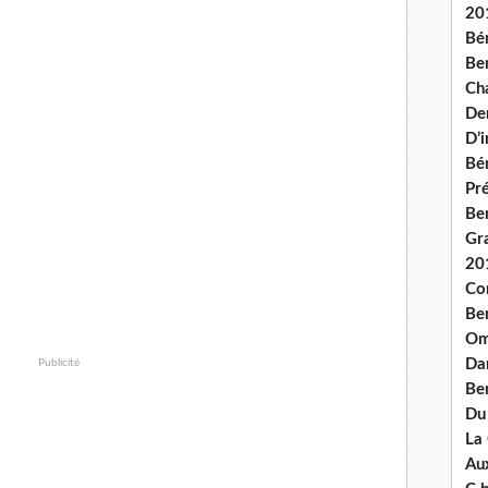
20
Bé
Ben
Ch
De
D’
Bé
Pré
Be
Gr
20
Co
Be
Om
Dan
Publicité
Be
Du
La
Aux