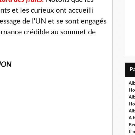
nts et les curieux ont accueilli
essage de l’UN et se sont engagés
ternance crédible au sommet de
NON
Alb
Ho
Al
Ho
Al
A.
Ben
L'