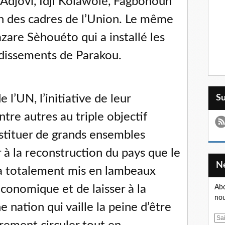
Adjovi, Idji Kolawolé, Fagbohoun
on des cadres de l’Union. Le même
azare Sèhouéto qui a installé les
dissements de Parakou.
 l’UN, l’initiative de leur
S
re autres au triple objectif
stituer de grands ensembles
r à la reconstruction du pays que le
 totalement mis en lambeaux
conomique et de laisser à la
Abo
nou
nation qui vaille la peine d’être
E