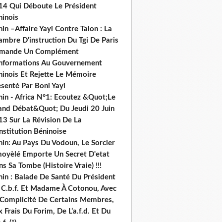
14 Qui Déboute Le Président
ninois
in –Affaire Yayi Contre Talon : La
ambre D’instruction Du Tgi De Paris
mande Un Complément
informations Au Gouvernement
ninois Et Rejette Le Mémoire
senté Par Boni Yayi
nin - Africa N°1: Ecoutez &Quot;Le
and Débat&Quot; Du Jeudi 20 Juin
13 Sur La Révision De La
nstitution Béninoise
nin: Au Pays Du Vodoun, Le Sorcier
oyèlé Emporte Un Secret D'etat
s Sa Tombe (Histoire Vraie) !!!
nin : Balade De Santé Du Président
 C.b.f. Et Madame À Cotonou, Avec
 Complicité De Certains Membres,
 Frais Du Forim, De L’a.f.d. Et Du