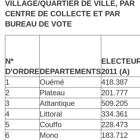
VILLAGE/QUARTIER DE VILLE, PAR
CENTRE DE COLLECTE ET PAR
BUREAU DE VOTE
N*
ELECTEU
D'ORDRE
DEPARTEMENTS
2011 (A)
1
Ouémé
418.387
2
Plateau
201.777
3
Atltantique
509.205
4
Littoral
334.361
5
Couffo
228.473
6
Mono
183.712