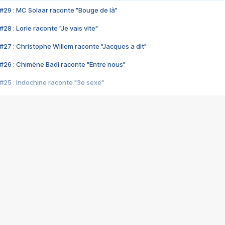
#29 : MC Solaar raconte "Bouge de là"
28 : Lorie raconte "Je vais vite"
#27 : Christophe Willem raconte "Jacques a dit"
#26 : Chimène Badi raconte "Entre nous"
#25 : Indochine raconte "3e sexe"
#24 : Zaho raconte "C'est chelou"
#23 : Patrick Bruel raconte "Au café des délices"
#22 : Kyo raconte "Le chemin"
#21 : Nolwenn Leroy raconte "Cassé"
#20 : Patrick Hernandez raconte "Born to be alive"
#19 : Lorie raconte "Près de moi"
#18 : Michael Jones raconte "A nos actes manqués" (avec Jean-Jacque