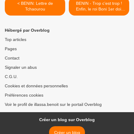
< BENIN: Lettre de
BENIN - Trop c’est trop !
Tchaourou
Enfin, le roi Boni 1er doit
sévir … ou partir…. >
Hébergé par Overblog
Top articles
Pages
Contact
Signaler un abus
C.G.U.
Cookies et données personnelles
Préférences cookies
Voir le profil de illassa.benoit sur le portail Overblog
Créer un blog sur Overblog
Créer un blog