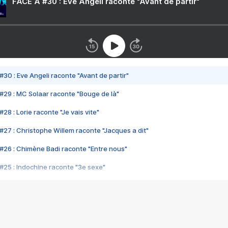
FACE A #30 : Eve Angeli raconte "Avant de partir"
#30 : Eve Angeli raconte "Avant de partir"
#29 : MC Solaar raconte "Bouge de là"
28 : Lorie raconte "Je vais vite"
#27 : Christophe Willem raconte "Jacques a dit"
#26 : Chimène Badi raconte "Entre nous"
#25 : Indochine raconte "3e sexe"
#24 : Zaho raconte "C'est chelou"
#23 : Patrick Bruel raconte "Au café des délices"
#22 : Kyo raconte "Le chemin"