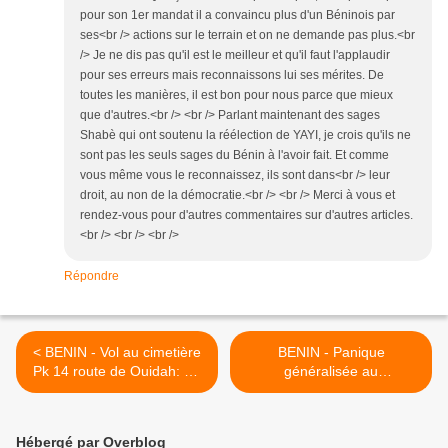
pour son 1er mandat il a convaincu plus d'un Béninois par
ses<br /> actions sur le terrain et on ne demande pas plus.<br
/> Je ne dis pas qu'il est le meilleur et qu'il faut l'applaudir
pour ses erreurs mais reconnaissons lui ses mérites. De
toutes les manières, il est bon pour nous parce que mieux
que d'autres.<br /> <br /> Parlant maintenant des sages
Shabè qui ont soutenu la réélection de YAYI, je crois qu'ils ne
sont pas les seuls sages du Bénin à l'avoir fait. Et comme
vous même vous le reconnaissez, ils sont dans<br /> leur
droit, au non de la démocratie.<br /> <br /> Merci à vous et
rendez-vous pour d'autres commentaires sur d'autres articles.
<br /> <br /> <br />
Répondre
< BENIN - Vol au cimetière
BENIN - Panique
Pk 14 route de Ouidah: Un
généralisée au
homme arrêté avec 7
gouvernement Yayi: Des
crânes dont 5 frais
ministres sans salaire
depuis trois mois >
Hébergé par Overblog