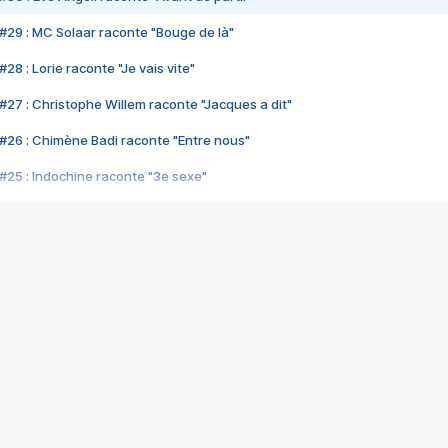
#29 : MC Solaar raconte "Bouge de là"
28 : Lorie raconte "Je vais vite"
#27 : Christophe Willem raconte "Jacques a dit"
#26 : Chimène Badi raconte "Entre nous"
#25 : Indochine raconte "3e sexe"
#24 : Zaho raconte "C'est chelou"
#23 : Patrick Bruel raconte "Au café des délices"
#22 : Kyo raconte "Le chemin"
#21 : Nolwenn Leroy raconte "Cassé"
#20 : Patrick Hernandez raconte "Born to be alive"
#19 : Lorie raconte "Près de moi"
#18 : Michael Jones raconte "A nos actes manqués" (avec Jean-Jacque