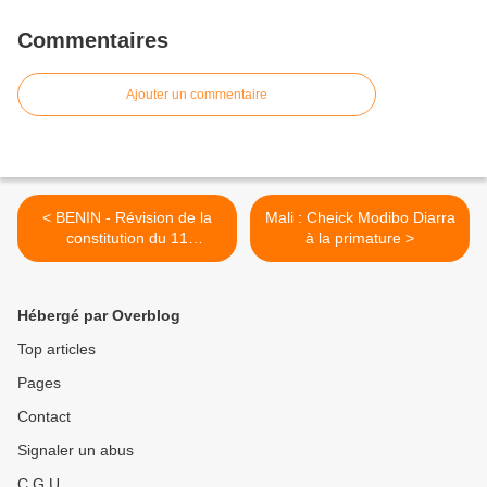
Commentaires
Ajouter un commentaire
< BENIN - Révision de la
Mali : Cheick Modibo Diarra
constitution du 11
à la primature >
décembre 1990: Boni Yayi
parle et met fin à la
polémique
Hébergé par Overblog
Top articles
Pages
Contact
Signaler un abus
C.G.U.