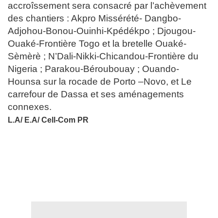
accroîssement sera consacré par l’achèvement
des chantiers : Akpro Missérété- Dangbo-
Adjohou-Bonou-Ouinhi-Kpédékpo ; Djougou-
Ouaké-Frontière Togo et la bretelle Ouaké-
Sèmèrè ; N’Dali-Nikki-Chicandou-Frontière du
Nigeria ; Parakou-Béroubouay ; Ouando-
Hounsa sur la rocade de Porto –Novo, et Le
carrefour de Dassa et ses aménagements
connexes.
L.A/ E.A/ Cell-Com PR