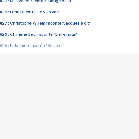
#29 : MC Solaar raconte "Bouge de là"
28 : Lorie raconte "Je vais vite"
#27 : Christophe Willem raconte "Jacques a dit"
#26 : Chimène Badi raconte "Entre nous"
#25 : Indochine raconte "3e sexe"
#24 : Zaho raconte "C'est chelou"
#23 : Patrick Bruel raconte "Au café des délices"
#22 : Kyo raconte "Le chemin"
#21 : Nolwenn Leroy raconte "Cassé"
#20 : Patrick Hernandez raconte "Born to be alive"
#19 : Lorie raconte "Près de moi"
#18 : Michael Jones raconte "A nos actes manqués" (avec Jean-Jacque
#17 : Khaled raconte "Aïcha"