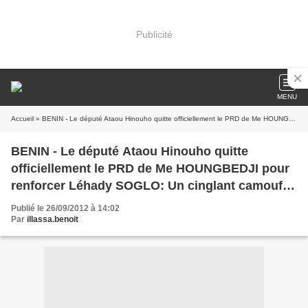
Publicité
MENU
Accueil
» BENIN - Le député Ataou Hinouho quitte officiellement le PRD de Me HOUNGBEDJI pour renforcer Léhady SOGLO: Un cinglant camouflet pour Azannaï et Quenum
BENIN - Le député Ataou Hinouho quitte
officiellement le PRD de Me HOUNGBEDJI pour
renforcer Léhady SOGLO: Un cinglant camouflet
pour Azannaï et Quenum
Publié le 26/09/2012 à 14:02
Par
illassa.benoit