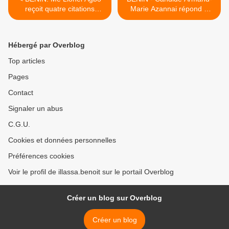
reçoit quatre citations
Marie Azannai répond à
directes du Palais de la
Benoît ILLASSA et livre une
Présidence
partie de sa vérité sur son
divorce avec la
Hébergé par Overblog
Renaissance du Bénin (RB)
>
Top articles
Pages
Contact
Signaler un abus
C.G.U.
Cookies et données personnelles
Préférences cookies
Voir le profil de illassa.benoit sur le portail Overblog
Créer un blog sur Overblog
Créer un blog