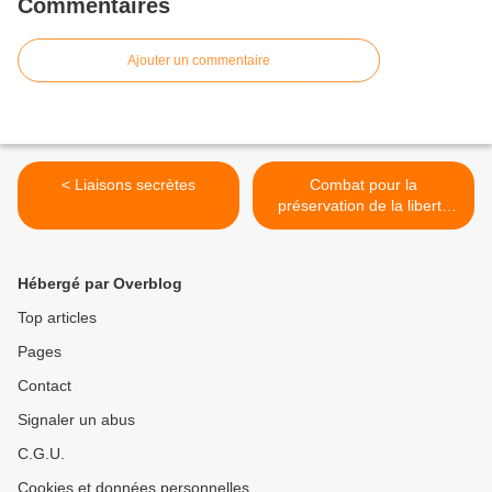
Commentaires
Ajouter un commentaire
< Liaisons secrètes
Combat pour la
préservation de la liberté
d’expression au Bénin: Le
FDD est désormais
invincible >
Hébergé par Overblog
Top articles
Pages
Contact
Signaler un abus
C.G.U.
Cookies et données personnelles