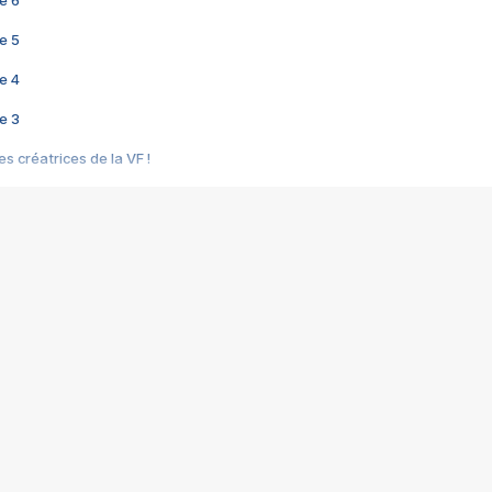
e 6
e 5
e 4
e 3
s créatrices de la VF !
e 2
e 1
e Mektoub My Love arrive enfin ! Rencontre avec Shaïn Boumedine et Sal
i : après Toni en famille
elle réalise le bouleversant Dites lui que je l'aime
ais ! Rencontre autour de Vie privée de Rebecca Zlotowski
 de Marguerite, Grave... Rencontre avec Ella Rumpf
 Les Rêveurs, un film intime sur la santé mentale