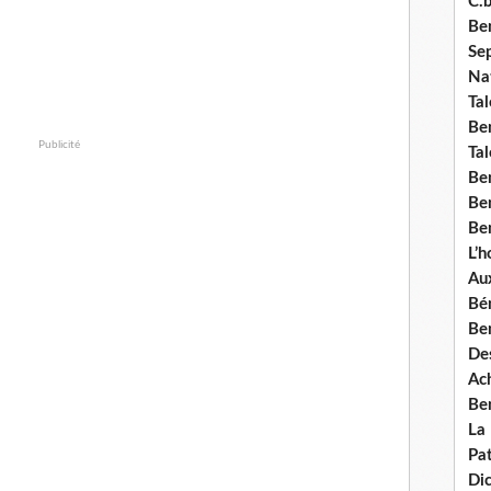
C.b
Ben
Se
Nat
Tal
Ben
Publicité
Tal
Be
Ben
Ben
L’
Aux
Bé
Ben
Des
Ach
Ben
La
Pat
Di