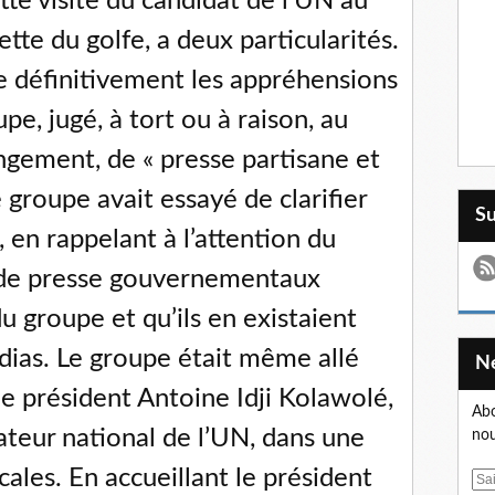
tte visite du candidat de l’UN au
tte du golfe, a deux particularités.
re définitivement les appréhensions
pe, jugé, à tort ou à raison, au
gement, de « presse partisane et
groupe avait essayé de clarifier
S
en rappelant à l’attention du
s de presse gouvernementaux
u groupe et qu’ils en existaient
dias. Le groupe était même allé
 le président Antoine Idji Kolawolé,
Abo
teur national de l’UN, dans une
nou
ales. En accueillant le président
E