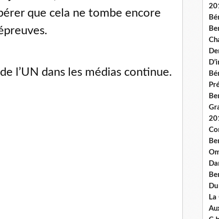
20
spérer que cela ne tombe encore
Bé
 épreuves.
Ben
Ch
De
D’
 de l’UN dans les médias continue.
Bé
Pré
Be
Gr
20
Co
Be
Om
Dan
Be
Du
La
Aux