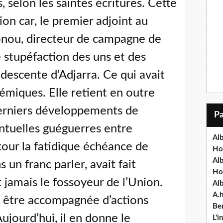
, selon les saintes écritures. Cette
ion car, le premier adjoint au
tonou, directeur de campagne de
e stupéfaction des uns et des
 descente d’Adjarra. Ce qui avait
lémiques. Elle retient en outre
 derniers développements de
ventuelles guéguerres entre
Alb
our la fatidique échéance de
Ho
Al
un franc parler, avait fait
Ho
t jamais le fossoyeur de l’Union.
Al
A.
t être accompagnée d’actions
Ben
ujourd’hui, il en donne le
L'