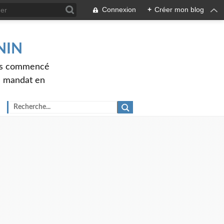
Connexion
+
Créer mon blog
ENIN
ons commencé
nd mandat en