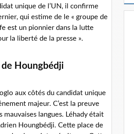
m
idat unique de l’UN, il confirme
a
i
rnier, qui estime de le « groupe de
l
e est un pionnier dans la lutte
r la liberté de la presse ».
e de Houngbédji
Soglo aux côtés du candidat unique
énement majeur. C’est la preuve
 les mauvaises langues. Léhady était
Adrien Houngbédji. Cette place de