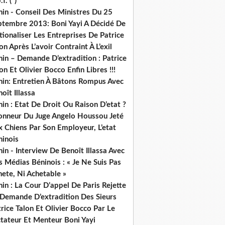
.f. (*)
in - Conseil Des Ministres Du 25
ptembre 2013: Boni Yayi A Décidé De
ionaliser Les Entreprises De Patrice
on Après L’avoir Contraint À L’exil
in – Demande D’extradition : Patrice
on Et Olivier Bocco Enfin Libres !!!
nin: Entretien À Bâtons Rompus Avec
oît Illassa
in : Etat De Droit Ou Raison D’etat ?
honneur Du Juge Angelo Houssou Jeté
 Chiens Par Son Employeur, L’etat
ninois
in - Interview De Benoît Illassa Avec
 Médias Béninois : « Je Ne Suis Pas
ete, Ni Achetable »
in : La Cour D’appel De Paris Rejette
 Demande D’extradition Des Sieurs
rice Talon Et Olivier Bocco Par Le
ctateur Et Menteur Boni Yayi