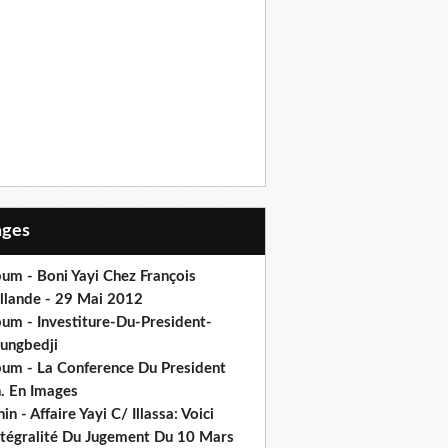
Pages
um - Boni Yayi Chez François
llande - 29 Mai 2012
bum - Investiture-Du-President-
ungbedji
bum - La Conference Du President
h. En Images
in - Affaire Yayi C/ Illassa: Voici
intégralité Du Jugement Du 10 Mars