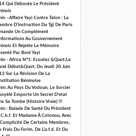
14 Qui Déboute Le Président
ninois
in –Affaire Yayi Contre Talon : La
ambre D’instruction Du Tgi De Paris
mande Un Complément
informations Au Gouvernement
ninois Et Rejette Le Mémoire
senté Par Boni Yayi
nin - Africa N°1: Ecoutez &Quot;Le
and Débat&Quot; Du Jeudi 20 Juin
13 Sur La Révision De La
nstitution Béninoise
nin: Au Pays Du Vodoun, Le Sorcier
oyèlé Emporte Un Secret D'etat
s Sa Tombe (Histoire Vraie) !!!
nin : Balade De Santé Du Président
 C.b.f. Et Madame À Cotonou, Avec
 Complicité De Certains Membres,
 Frais Du Forim, De L’a.f.d. Et Du