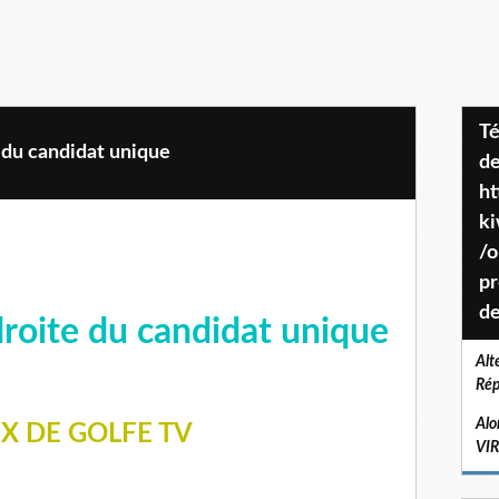
Téléchargez le projet de société
 du candidat unique
de
ht
k
/o
pr
de
droite du candidat unique
Alt
Rép
Alo
X DE GOLFE TV
VI