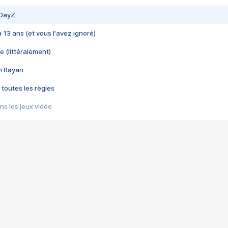
 DayZ
 a 13 ans (et vous l'avez ignoré)
e (littéralement)
im Rayan
 toutes les règles
s les jeux vidéo
us choquant de Rockstar ? - Le scandale BULLY
e plus moche de Steam
du RÊVE tourne au CAUCHEMAR
pendant 8 heures
it… à tort
umiliés par un jeu vidéo