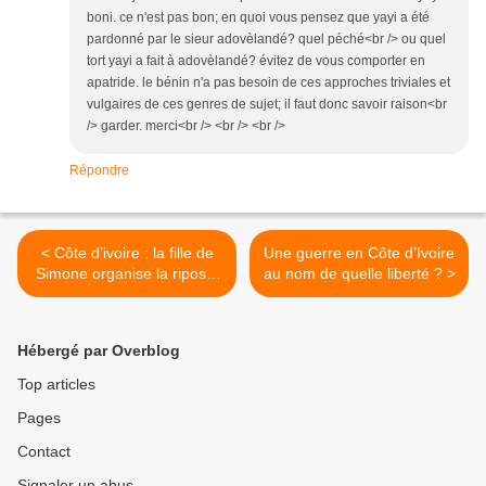
boni. ce n'est pas bon; en quoi vous pensez que yayi a été
pardonné par le sieur adovèlandé? quel péché<br /> ou quel
tort yayi a fait à adovèlandé? évitez de vous comporter en
apatride. le bénin n'a pas besoin de ces approches triviales et
vulgaires de ces genres de sujet; il faut donc savoir raison<br
/> garder. merci<br /> <br /> <br />
Répondre
< Côte d’ivoire : la fille de
Une guerre en Côte d’Ivoire
Simone organise la riposte
au nom de quelle liberté ? >
du clan Gbagbo
Hébergé par Overblog
Top articles
Pages
Contact
Signaler un abus