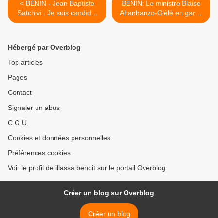
< BENIN - Jean Baptiste
BENIN: Le ministre Blaise
Satchivi : Je suis candidat
Ahanhanzo-Glèlè en garde
pour être élu consulaire et
à vue depuis ce matin >
diriger la Chambre de
Commerce et d’Industrie.
Hébergé par Overblog
Top articles
Pages
Contact
Signaler un abus
C.G.U.
Cookies et données personnelles
Préférences cookies
Voir le profil de illassa.benoit sur le portail Overblog
Créer un blog sur Overblog
Créer un blog