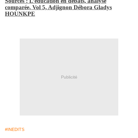
Sources : L’éducation en débats, analyse
comparée, Vol 5, Adjignon Débora Gladys
HOUNKPE
Publicité
#INEDITS