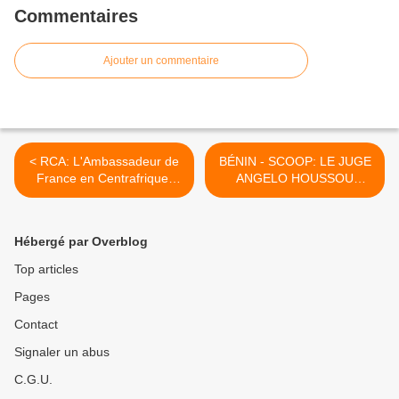
Commentaires
Ajouter un commentaire
< RCA: L'Ambassadeur de
BÉNIN - SCOOP: LE JUGE
France en Centrafrique,
ANGELO HOUSSOU
Serge MUCETTI limogé et
DEMANDE L'ASILE
remplacé par Charles
POLITIQUE AUX ETATS-
MALINAS
UNIS >
Hébergé par Overblog
Top articles
Pages
Contact
Signaler un abus
C.G.U.