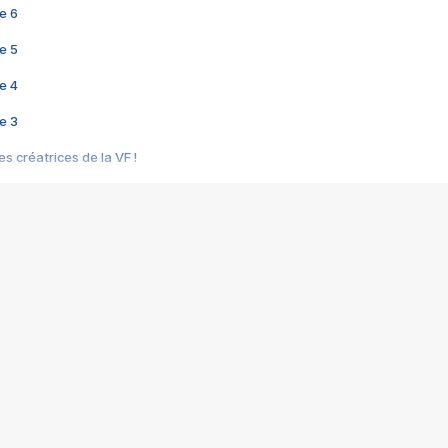
e 6
e 5
e 4
e 3
s créatrices de la VF !
e 2
e 1
e Mektoub My Love arrive enfin ! Rencontre avec Shaïn Boumedine et Sal
i : après Toni en famille
elle réalise le bouleversant Dites lui que je l'aime
ais ! Rencontre autour de Vie privée de Rebecca Zlotowski
 de Marguerite, Grave... Rencontre avec Ella Rumpf
 Les Rêveurs, un film intime sur la santé mentale