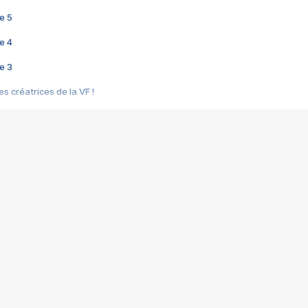
e 5
e 4
e 3
s créatrices de la VF !
e 2
e 1
e Mektoub My Love arrive enfin ! Rencontre avec Shaïn Boumedine et Sal
i : après Toni en famille
elle réalise le bouleversant Dites lui que je l'aime
ais ! Rencontre autour de Vie privée de Rebecca Zlotowski
 de Marguerite, Grave... Rencontre avec Ella Rumpf
 Les Rêveurs, un film intime sur la santé mentale