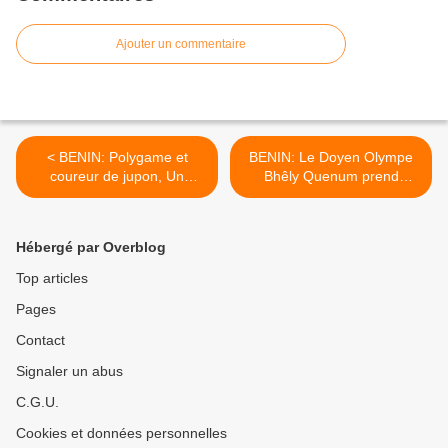
Ajouter un commentaire
< BENIN: Polygame et
BENIN: Le Doyen Olympe
coureur de jupon, Un
Bhêly Quenum prend
homme découvre que sa
position dans AFRIQUE
4ème épouse était sa fille
EDUCATION >
aînée
Hébergé par Overblog
Top articles
Pages
Contact
Signaler un abus
C.G.U.
Cookies et données personnelles