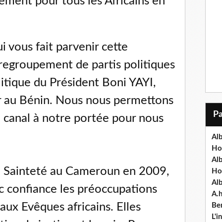
ment pour tous les Africains en
ui vous fait parvenir cette
regroupement de partis politiques
itique du Président Boni YAYI,
r au Bénin. Nous nous permettons
l canal à notre portée pour nous
Alb
Ho
Al
re Sainteté au Cameroun en 2009,
Ho
Al
ec confiance les préoccupations
A.
aux Evêques africains. Elles
Ben
L'