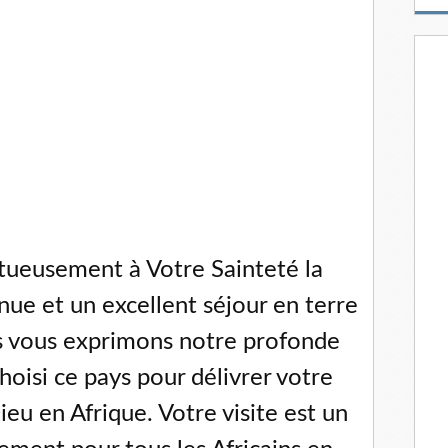
m
a
i
l
tueusement à Votre Sainteté la
ue et un excellent séjour en terre
s vous exprimons notre profonde
hoisi ce pays pour délivrer votre
eu en Afrique. Votre visite est un