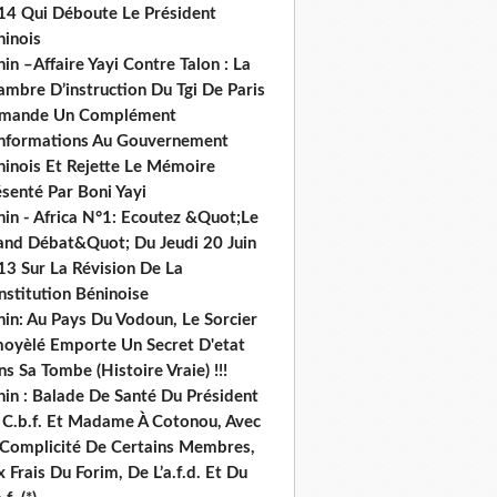
14 Qui Déboute Le Président
ninois
in –Affaire Yayi Contre Talon : La
ambre D’instruction Du Tgi De Paris
mande Un Complément
informations Au Gouvernement
ninois Et Rejette Le Mémoire
senté Par Boni Yayi
nin - Africa N°1: Ecoutez &Quot;Le
and Débat&Quot; Du Jeudi 20 Juin
13 Sur La Révision De La
nstitution Béninoise
nin: Au Pays Du Vodoun, Le Sorcier
oyèlé Emporte Un Secret D'etat
s Sa Tombe (Histoire Vraie) !!!
nin : Balade De Santé Du Président
 C.b.f. Et Madame À Cotonou, Avec
 Complicité De Certains Membres,
 Frais Du Forim, De L’a.f.d. Et Du