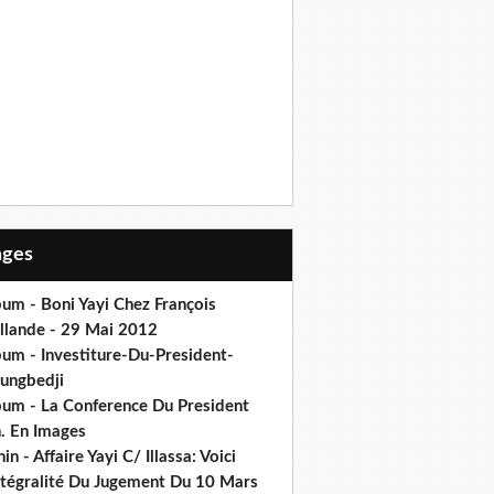
Pages
um - Boni Yayi Chez François
llande - 29 Mai 2012
bum - Investiture-Du-President-
ungbedji
bum - La Conference Du President
h. En Images
in - Affaire Yayi C/ Illassa: Voici
intégralité Du Jugement Du 10 Mars