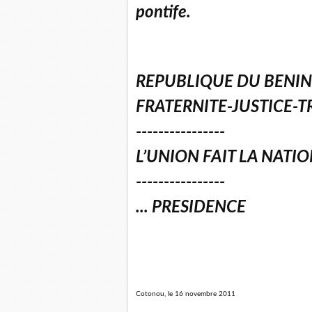
pontife.
REPUBLIQUE DU BENIN
FRATERNITE-JUSTICE-T
----------------
L’UNION FAIT LA NATI
----------------
... PRESIDENCE
Cotonou, le 16 novembre 2011