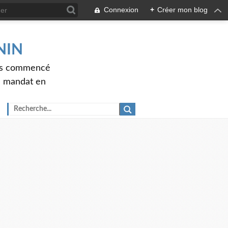
Connexion
+
Créer mon blog
ENIN
ons commencé
nd mandat en