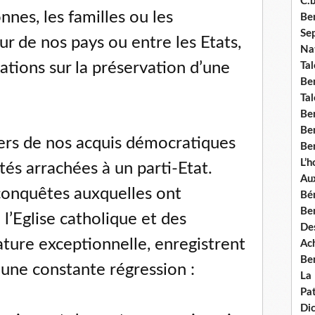
C.b
nnes, les familles ou les
Ben
Se
r de nos pays ou entre les Etats,
Nat
ations sur la préservation d’une
Tal
Ben
Tal
Be
Ben
iers de nos acquis démocratiques
Ben
L’
rtés arrachées à un parti-Etat.
Aux
onquêtes auxquelles ont
Bé
Ben
 l’Eglise catholique et des
Des
ature exceptionnelle, enregistrent
Ach
Ben
une constante régression :
La
Pat
Di