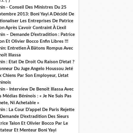
.f. (*)
in - Conseil Des Ministres Du 25
ptembre 2013: Boni Yayi A Décidé De
ionaliser Les Entreprises De Patrice
on Après L’avoir Contraint À L’exil
in – Demande D’extradition : Patrice
on Et Olivier Bocco Enfin Libres !!!
nin: Entretien À Bâtons Rompus Avec
oît Illassa
in : Etat De Droit Ou Raison D’etat ?
honneur Du Juge Angelo Houssou Jeté
 Chiens Par Son Employeur, L’etat
ninois
in - Interview De Benoît Illassa Avec
 Médias Béninois : « Je Ne Suis Pas
ete, Ni Achetable »
in : La Cour D’appel De Paris Rejette
 Demande D’extradition Des Sieurs
rice Talon Et Olivier Bocco Par Le
ctateur Et Menteur Boni Yayi