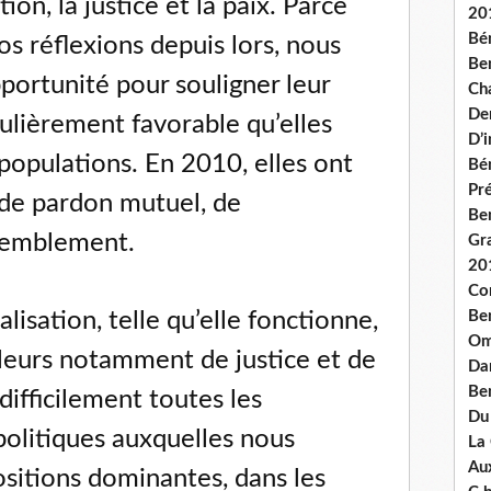
ion, la justice et la paix. Parce
20
Bé
nos réflexions depuis lors, nous
Ben
pportunité pour souligner leur
Ch
De
culièrement favorable qu’elles
D’
populations. En 2010, elles ont
Bé
Pré
 de pardon mutuel, de
Be
ssemblement.
Gr
20
Co
alisation, telle qu’elle fonctionne,
Be
Om
aleurs notamment de justice et de
Dan
Be
 difficilement toutes les
Du
olitiques auxquelles nous
La
Aux
ositions dominantes, dans les