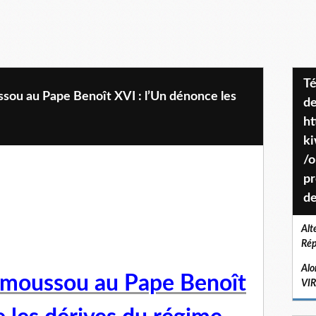
Téléchargez le projet de société
sou au Pape Benoît XVI : l’Un dénonce les
de
ht
k
/o
pr
de
Alt
Rép
Alo
Amoussou au Pape Benoît
VI