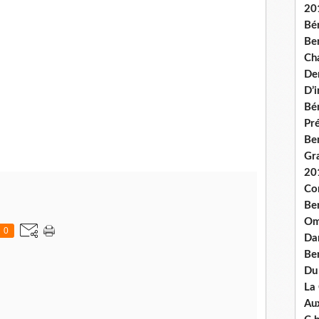
20
Bé
Ben
Ch
De
D’
Bé
Pré
Be
Gr
20
Co
Be
Om
0
Dan
Be
Du
La
Aux