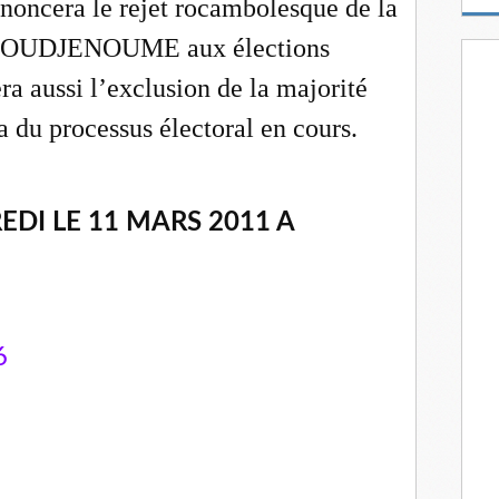
noncera le rejet rocambolesque de la
m
a
e NOUDJENOUME aux élections
i
l
era aussi l’exclusion de la majorité
a du processus électoral en cours.
DI LE 11 MARS 2011 A
6