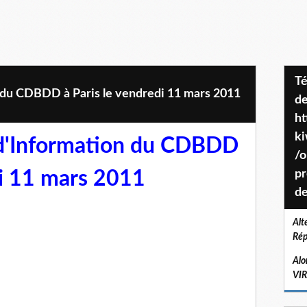
Téléchargez le projet de société
du CDBDD à Paris le vendredi 11 mars 2011
de
ht
k
d'Information du CDBDD
/o
di 11 mars 2011
pr
de
Alt
Rép
Alo
VI