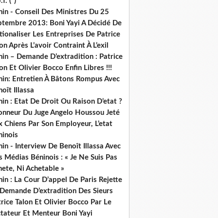
.f. (*)
in - Conseil Des Ministres Du 25
ptembre 2013: Boni Yayi A Décidé De
ionaliser Les Entreprises De Patrice
on Après L’avoir Contraint À L’exil
in – Demande D’extradition : Patrice
on Et Olivier Bocco Enfin Libres !!!
nin: Entretien À Bâtons Rompus Avec
oît Illassa
in : Etat De Droit Ou Raison D’etat ?
honneur Du Juge Angelo Houssou Jeté
 Chiens Par Son Employeur, L’etat
ninois
in - Interview De Benoît Illassa Avec
 Médias Béninois : « Je Ne Suis Pas
ete, Ni Achetable »
in : La Cour D’appel De Paris Rejette
 Demande D’extradition Des Sieurs
rice Talon Et Olivier Bocco Par Le
ctateur Et Menteur Boni Yayi