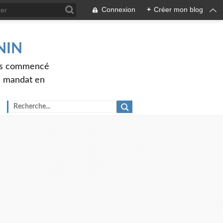
Connexion
+
Créer mon blog
ENIN
ons commencé
nd mandat en