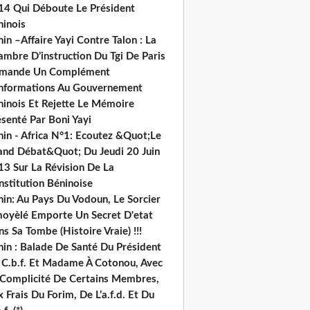
14 Qui Déboute Le Président
ninois
in –Affaire Yayi Contre Talon : La
ambre D’instruction Du Tgi De Paris
mande Un Complément
informations Au Gouvernement
ninois Et Rejette Le Mémoire
senté Par Boni Yayi
nin - Africa N°1: Ecoutez &Quot;Le
and Débat&Quot; Du Jeudi 20 Juin
13 Sur La Révision De La
nstitution Béninoise
nin: Au Pays Du Vodoun, Le Sorcier
oyèlé Emporte Un Secret D'etat
s Sa Tombe (Histoire Vraie) !!!
nin : Balade De Santé Du Président
 C.b.f. Et Madame À Cotonou, Avec
 Complicité De Certains Membres,
 Frais Du Forim, De L’a.f.d. Et Du