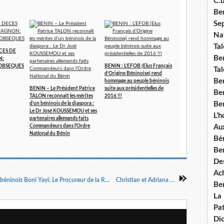
C.b
Ben
Se
Nat
Tal
CES DE
Ben
N:
OBSEQUES
BENIN : L’EFOB (Elus Français
Tal
d’Origine Béninoise) rend
Be
hommage au peuple béninois
BENIN – Le Président Patrice
suite aux présidentielles de
Ben
TALON reconnaît les mérites
2016 !!!
Ben
d’un béninois de la diaspora :
Le Dr José KOUSSEMOU et ses
L’
partenaires allemands faits
Commandeurs dans l’Ordre
Aux
National du Bénin
Bé
Ben
Des
Ach
BENIN – Appartements parisiens du Président béninois Boni Yayi: Le Procureur de la République de Paris dit n’y avoir lieu à diffamation et demande la relaxe pure et simple de Benoît ILLASSA
Christian et Adriana Karembeu officiellement séparés
Ben
La
Pat
Di