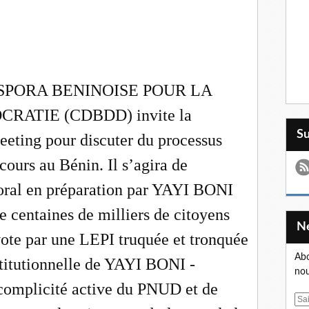
ASPORA BENINOISE POUR LA
ATIE (CDBDD) invite la
S
eeting pour discuter du processus
cours au Bénin. Il s’agira de
toral en préparation par YAYI BONI
de centaines de milliers de citoyens
vote par une LEPI truquée et tronquée
Abo
titutionnelle de YAYI BONI -
nou
omplicité active du PNUD et de
E