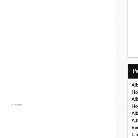
Alb
Ho
Al
Publicité
Ho
Al
A.
Ben
L'