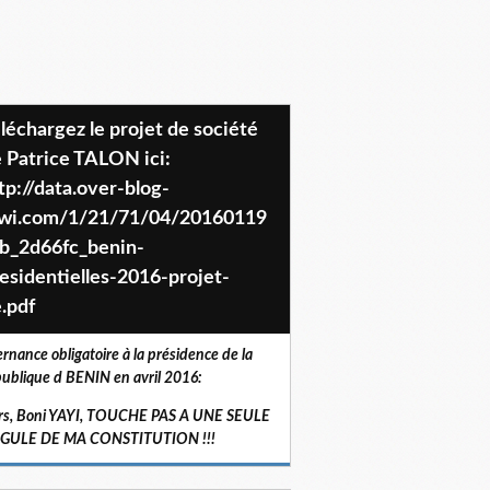
 Patrice TALON ici:
tp://data.over-blog-
iwi.com/1/21/71/04/20160119
b_2d66fc_benin-
esidentielles-2016-projet-
.pdf
ernance obligatoire à la présidence de la
ublique d BENIN en avril 2016:
rs, Boni YAYI, TOUCHE PAS A UNE SEULE
RGULE DE MA CONSTITUTION !!!