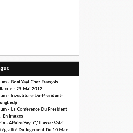
Pages
um - Boni Yayi Chez François
llande - 29 Mai 2012
bum - Investiture-Du-President-
ungbedji
bum - La Conference Du President
h. En Images
in - Affaire Yayi C/ Illassa: Voici
intégralité Du Jugement Du 10 Mars