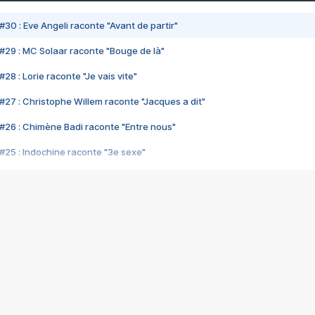
#30 : Eve Angeli raconte "Avant de partir"
#29 : MC Solaar raconte "Bouge de là"
28 : Lorie raconte "Je vais vite"
#27 : Christophe Willem raconte "Jacques a dit"
#26 : Chimène Badi raconte "Entre nous"
#25 : Indochine raconte "3e sexe"
#24 : Zaho raconte "C'est chelou"
#23 : Patrick Bruel raconte "Au café des délices"
#22 : Kyo raconte "Le chemin"
#21 : Nolwenn Leroy raconte "Cassé"
#20 : Patrick Hernandez raconte "Born to be alive"
#19 : Lorie raconte "Près de moi"