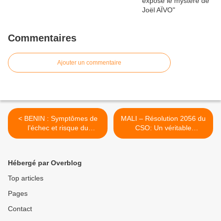
Commentaires
Ajouter un commentaire
< BENIN : Symptômes de
MALI – Résolution 2056 du
l’échec et risque du
CSO: Un véritable
scénario à la malienne!
camouflet pour le Président
de l’U.A. Boni Yayi et une
bénédiction inespérée pour
Hébergé par Overblog
tout putschiste africain >
Top articles
Pages
Contact