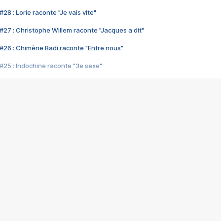
28 : Lorie raconte "Je vais vite"
#27 : Christophe Willem raconte "Jacques a dit"
#26 : Chimène Badi raconte "Entre nous"
#25 : Indochine raconte "3e sexe"
#24 : Zaho raconte "C'est chelou"
#23 : Patrick Bruel raconte "Au café des délices"
#22 : Kyo raconte "Le chemin"
#21 : Nolwenn Leroy raconte "Cassé"
#20 : Patrick Hernandez raconte "Born to be alive"
#19 : Lorie raconte "Près de moi"
#18 : Michael Jones raconte "A nos actes manqués" (avec Jean-Jacque
#17 : Khaled raconte "Aïcha"