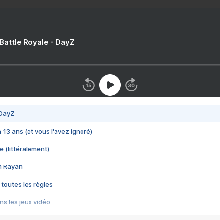
 Battle Royale - DayZ
 DayZ
 a 13 ans (et vous l'avez ignoré)
e (littéralement)
im Rayan
 toutes les règles
s les jeux vidéo
us choquant de Rockstar ? - Le scandale BULLY