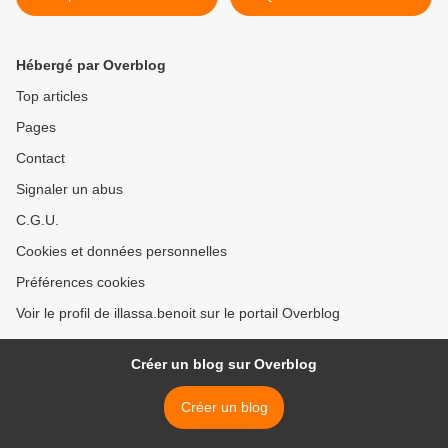
judiciaire et a remis son
Franco-Béninoise en
passeport aux autorités
matière d’extradition ? >
françaises
Hébergé par Overblog
Top articles
Pages
Contact
Signaler un abus
C.G.U.
Cookies et données personnelles
Préférences cookies
Voir le profil de illassa.benoit sur le portail Overblog
Créer un blog sur Overblog
Créer un blog