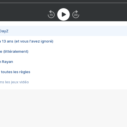
 DayZ
 a 13 ans (et vous l'avez ignoré)
e (littéralement)
im Rayan
 toutes les règles
s les jeux vidéo
us choquant de Rockstar ? - Le scandale BULLY
e plus moche de Steam
du RÊVE tourne au CAUCHEMAR
pendant 8 heures