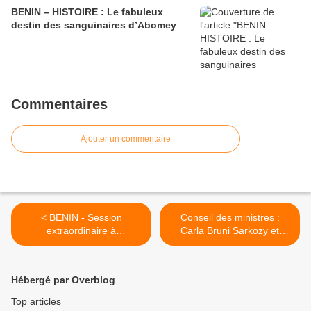
BENIN – HISTOIRE : Le fabuleux
destin des sanguinaires d’Abomey
Commentaires
Ajouter un commentaire
< BENIN - Session
Conseil des ministres :
extraordinaire à
Carla Bruni Sarkozy et
l’Assemblée nationale: Vers
Mélinda Gates au Bénin du
l’abrogation de la Lépi le 04
26 au 27 janvier 2010 >
février
Hébergé par Overblog
Top articles