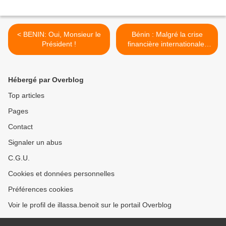
< BENIN: Oui, Monsieur le
Bénin : Malgré la crise
Président !
financière internationale,
CDPA de Jean Baptiste
SATCHIVI lève 10 millions
d'euros >
Hébergé par Overblog
Top articles
Pages
Contact
Signaler un abus
C.G.U.
Cookies et données personnelles
Préférences cookies
Voir le profil de illassa.benoit sur le portail Overblog