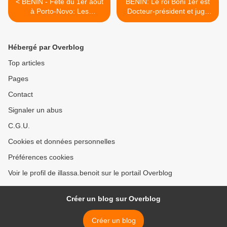
< BENIN - Fête du 1er août
BENIN: Le roi Boni 1er est
à Porto-Novo: Les
Docteur-président et juge
entreprises obliger de briser
d’instruction… >
le rêve de Yayi
Hébergé par Overblog
Top articles
Pages
Contact
Signaler un abus
C.G.U.
Cookies et données personnelles
Préférences cookies
Voir le profil de illassa.benoit sur le portail Overblog
Créer un blog sur Overblog
Créer un blog