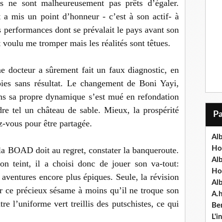
is ne sont malheureusement pas prêts d’égaler.
 a mis un point d’honneur - c’est à son actif- à
es performances dont se prévalait le pays avant son
t voulu me tromper mais les réalités sont têtues.
ime docteur a sûrement fait un faux diagnostic, en
ies sans résultat. Le changement de Boni Yayi,
ns sa propre dynamique s’est mué en refondation
dre tel un château de sable. Mieux, la prospérité
z-vous pour être partagée.
Alb
Ho
la BOAD doit au regret, constater la banqueroute.
Al
on teint, il a choisi donc de jouer son va-tout:
Ho
 aventures encore plus épiques. Seule, la révision
Al
rir ce précieux sésame à moins qu’il ne troque son
A.
e l’uniforme vert treillis des putschistes, ce qui
Ben
L'