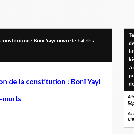
Téléchargez le projet de société
 constitution : Boni Yayi ouvre le bal des
de
ht
k
/o
pr
on de la constitution : Boni Yayi
de
Alt
e-morts
Rép
Alo
VI