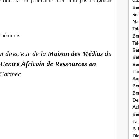
 dont la fin prochaine n’en finit pas d’aiguiser
C.b
Ben
Se
Nat
Tal
 béninois.
Ben
Tal
Be
n directeur de la
Maison des Médias
du
Ben
u
Centre Africain de Ressources en
Ben
L’
 Carmec.
Aux
Bé
Ben
Des
Ach
Ben
La
Pat
Di