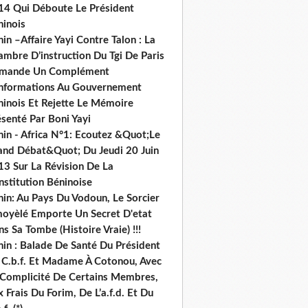
14 Qui Déboute Le Président
ninois
in –Affaire Yayi Contre Talon : La
ambre D’instruction Du Tgi De Paris
mande Un Complément
informations Au Gouvernement
ninois Et Rejette Le Mémoire
senté Par Boni Yayi
nin - Africa N°1: Ecoutez &Quot;Le
and Débat&Quot; Du Jeudi 20 Juin
13 Sur La Révision De La
nstitution Béninoise
nin: Au Pays Du Vodoun, Le Sorcier
oyèlé Emporte Un Secret D'etat
s Sa Tombe (Histoire Vraie) !!!
nin : Balade De Santé Du Président
 C.b.f. Et Madame À Cotonou, Avec
 Complicité De Certains Membres,
 Frais Du Forim, De L’a.f.d. Et Du