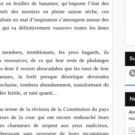
e en feuilles de bananier, qu’importe l’état des
 tels des mortiers en pleine saison sèche, ces
lisée en mal d’inspiration s’attroupent autour des
e qui va définitivement «sauver» toutes les âmes
 membres, tremblotants, les yeux hagards, ils
S
es ressources, de ce qui leur reste de phalanges
ns dont il ressort abracadabra que les eaux de leur
neuses, la forêt presque désertique deviendra
 prochaine, tombera abondamment, transformant du
ée fertile, et tutti quanti…
au terme de la révision de la Constitution du pays
Abo
teurs de la cour qui ont encore embouché leurs
nou
des charmeurs de serpent aux yeux malicieux,
E
reuvant sans vergogne de leurs incantations