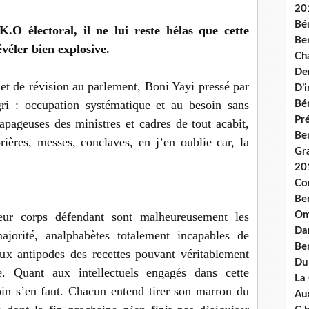
20
Bé
.O électoral, il ne lui reste hélas que cette
Ben
véler bien explosive.
Ch
De
jet de révision au parlement, Boni Yayi pressé par
D’
gri : occupation systématique et au besoin sans
Bé
Pré
apageuses des ministres et cadres de tout acabit,
Be
ières, messes, conclaves, en j’en oublie car, la
Gr
20
Co
Be
Om
eur corps défendant sont malheureusement les
Dan
ajorité, analphabètes totalement incapables de
Be
ux antipodes des recettes pouvant véritablement
Du
ce. Quant aux intellectuels engagés dans cette
La
loin s’en faut. Chacun entend tirer son marron du
Aux