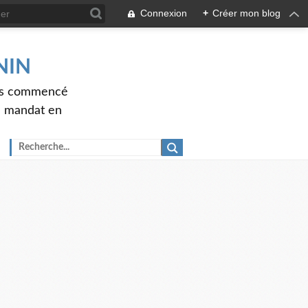
Connexion
+
Créer mon blog
ENIN
ons commencé
nd mandat en