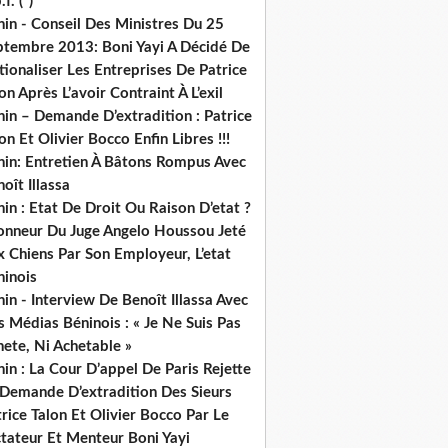
.f. (*)
in - Conseil Des Ministres Du 25
ptembre 2013: Boni Yayi A Décidé De
ionaliser Les Entreprises De Patrice
on Après L’avoir Contraint À L’exil
in – Demande D’extradition : Patrice
on Et Olivier Bocco Enfin Libres !!!
nin: Entretien À Bâtons Rompus Avec
oît Illassa
in : Etat De Droit Ou Raison D’etat ?
honneur Du Juge Angelo Houssou Jeté
 Chiens Par Son Employeur, L’etat
ninois
in - Interview De Benoît Illassa Avec
 Médias Béninois : « Je Ne Suis Pas
ete, Ni Achetable »
in : La Cour D’appel De Paris Rejette
 Demande D’extradition Des Sieurs
rice Talon Et Olivier Bocco Par Le
ctateur Et Menteur Boni Yayi