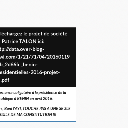
 Patrice TALON ici:
tp://data.over-blog-
iwi.com/1/21/71/04/20160119
b_2d66fc_benin-
esidentielles-2016-projet-
.pdf
ernance obligatoire à la présidence de la
ublique d BENIN en avril 2016:
rs, Boni YAYI, TOUCHE PAS A UNE SEULE
RGULE DE MA CONSTITUTION !!!