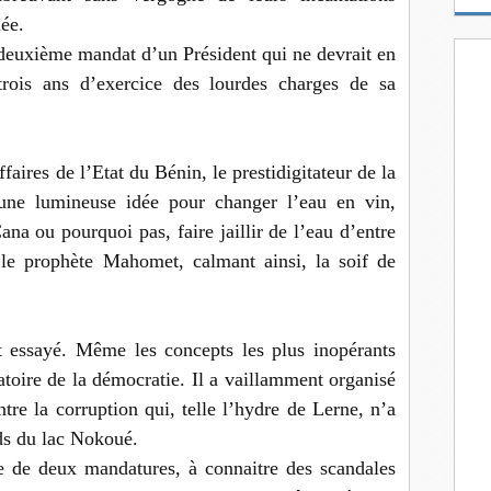
m
ée.
a
euxième mandat d’un Président qui ne devrait en
i
l
rois ans d’exercice des lourdes charges de sa
faires de l’Etat du Bénin, le prestidigitateur de la
une lumineuse idée pour changer l’eau en vin,
na ou pourquoi pas, faire jaillir de l’eau d’entre
le prophète Mahomet, calmant ainsi, la soif de
out essayé. Même les concepts les plus inopérants
atoire de la démocratie. Il a vaillamment organisé
tre la corruption qui, telle l’hydre de Lerne, n’a
ds du lac Nokoué.
ce de deux mandatures, à connaitre des scandales