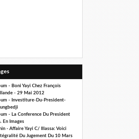
Pages
um - Boni Yayi Chez François
llande - 29 Mai 2012
bum - Investiture-Du-President-
ungbedji
bum - La Conference Du President
h. En Images
in - Affaire Yayi C/ Illassa: Voici
intégralité Du Jugement Du 10 Mars