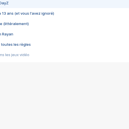
 DayZ
 a 13 ans (et vous l'avez ignoré)
e (littéralement)
im Rayan
 toutes les règles
s les jeux vidéo
us choquant de Rockstar ? - Le scandale BULLY
e plus moche de Steam
du RÊVE tourne au CAUCHEMAR
pendant 8 heures
it… à tort
umiliés par un jeu vidéo
ire - Final Fantasy 8