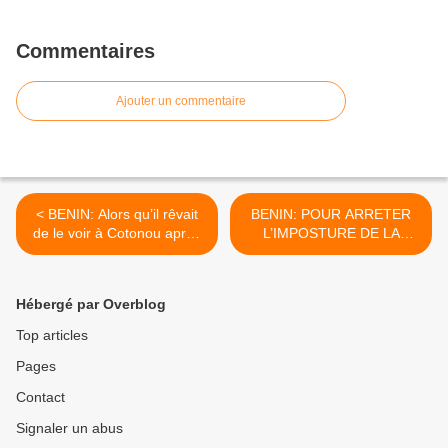
Commentaires
Ajouter un commentaire
< BENIN: Alors qu’il rêvait
BENIN: POUR ARRETER
de le voir à Cotonou après
L’IMPOSTURE DE LA
Dakar, Obama renvoie Yayi
REVISION
cuire son œuf de révision
OPPORTUNISTE DE LA
de la Constitution
CONSTITUTION,
Hébergé par Overblog
MOBILISONS NOUS POUR
LA DEMISSION DE
Top articles
L’IMPOSTEUR BONI YAYI.
Pages
>
Contact
Signaler un abus