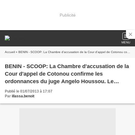
Publicité
MENU
Accueil
» BENIN - SCOOP: La Chambre d'accusation de la Cour d'appel de Cotonou confirme les ordonnances du juge Angelo Houssou. Le menteur Boni Yayi au pied du mur !!!
BENIN - SCOOP: La Chambre d'accusation de la
Cour d'appel de Cotonou confirme les
ordonnances du juge Angelo Houssou. Le
menteur Boni Yayi au pied du mur !!!
Publié le 01/07/2013 à 17:07
Par
illassa.benoit