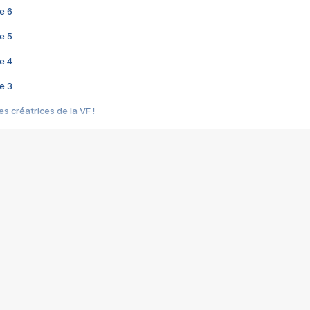
e 6
e 5
e 4
e 3
s créatrices de la VF !
e 2
e 1
e Mektoub My Love arrive enfin ! Rencontre avec Shaïn Boumedine et Sal
i : après Toni en famille
elle réalise le bouleversant Dites lui que je l'aime
ais ! Rencontre autour de Vie privée de Rebecca Zlotowski
 de Marguerite, Grave... Rencontre avec Ella Rumpf
 Les Rêveurs, un film intime sur la santé mentale