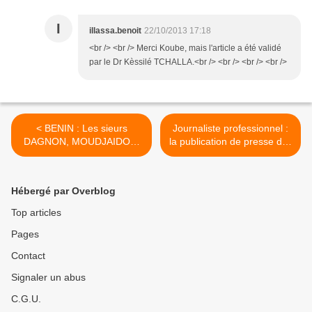
I
illassa.benoit
22/10/2013 17:18
<br /> <br /> Merci Koube, mais l'article a été validé
par le Dr Kèssilé TCHALLA.<br /> <br /> <br /> <br />
< BENIN : Les sieurs
Journaliste professionnel :
DAGNON, MOUDJAIDOU,
la publication de presse doit
ZOMAHOUN et consorts
être indépendante >
croupissent dans les geôles
de YAYI par le seul fait du
Hébergé par Overblog
Prince et la servilité du
Procureur du roi
Top articles
Pages
Contact
Signaler un abus
C.G.U.