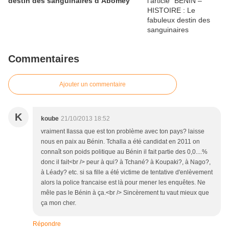
destin des sanguinaires d’Abomey
Commentaires
Ajouter un commentaire
K
koube
21/10/2013 18:52
vraiment Ilassa que est ton problème avec ton pays? laisse
nous en paix au Bénin. Tchalla a été candidat en 2011 on
connaît son poids politique au Bénin il fait partie des 0,0....%
donc il fait<br /> peur à qui? à Tchané? à Koupaki?, à Nago?,
à Léady? etc. si sa fille a été victime de tentative d'enlèvement
alors la police francaise est là pour mener les enquêtes. Ne
mêle pas le Bénin à ça.<br /> Sincèrement tu vaut mieux que
ça mon cher.
Répondre