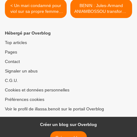
< Un mari condamné pour
BENIN : Jules-Armand
viol sur sa propre femme :
ANIAMBOSSOU transforme
une "victoire" pour toutes
l’Ambassade du Bénin à
les victimes
Paris en vache à lait >
Hébergé par Overblog
Top articles
Pages
Contact
Signaler un abus
C.G.U.
Cookies et données personnelles
Préférences cookies
Voir le profil de illassa.benoit sur le portail Overblog
Créer un blog sur Overblog