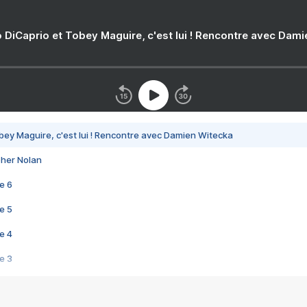
 DiCaprio et Tobey Maguire, c'est lui ! Rencontre avec Dam
bey Maguire, c'est lui ! Rencontre avec Damien Witecka
pher Nolan
e 6
e 5
e 4
e 3
s créatrices de la VF !