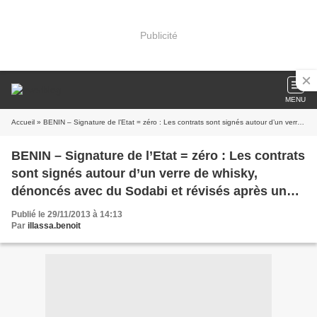
Publicité
MENU
Accueil
» BENIN – Signature de l’Etat = zéro : Les contrats sont signés autour d’un verre de whisky, dénoncés avec du Sodabi et révisés après une bonne dose de vin mousseux…
BENIN – Signature de l’Etat = zéro : Les contrats
sont signés autour d’un verre de whisky,
dénoncés avec du Sodabi et révisés après une
bonne dose de vin mousseux…
Publié le 29/11/2013 à 14:13
Par
illassa.benoit