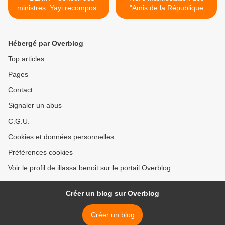
ministres: Yayi recompose
"Amis de la République
unilatéralement
Centrafricaine devant
l’actionnariat de la Sodéco
l'Ambassade de RCA à
avant d'aller à Paris les 6 et
Paris >
Hébergé par Overblog
7 décembre
Top articles
Pages
Contact
Signaler un abus
C.G.U.
Cookies et données personnelles
Préférences cookies
Voir le profil de illassa.benoit sur le portail Overblog
Créer un blog sur Overblog
Créer un blog