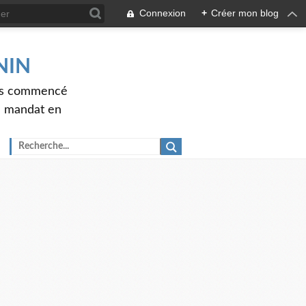
Connexion
+
Créer mon blog
ENIN
ons commencé
nd mandat en