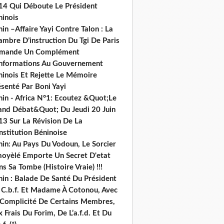
14 Qui Déboute Le Président
ninois
in –Affaire Yayi Contre Talon : La
ambre D’instruction Du Tgi De Paris
mande Un Complément
informations Au Gouvernement
ninois Et Rejette Le Mémoire
senté Par Boni Yayi
nin - Africa N°1: Ecoutez &Quot;Le
and Débat&Quot; Du Jeudi 20 Juin
13 Sur La Révision De La
nstitution Béninoise
nin: Au Pays Du Vodoun, Le Sorcier
oyèlé Emporte Un Secret D'etat
s Sa Tombe (Histoire Vraie) !!!
nin : Balade De Santé Du Président
 C.b.f. Et Madame À Cotonou, Avec
 Complicité De Certains Membres,
 Frais Du Forim, De L’a.f.d. Et Du