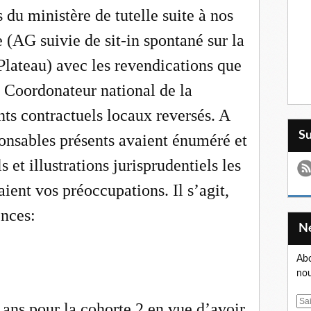
s du ministère de tutelle suite à nos
 (AG suivie de sit-in spontané sur la
teau) avec les revendications que
 Coordonateur national de la
ts contractuels locaux reversés. A
S
ponsables présents avaient énuméré et
 et illustrations jurisprudentiels les
aient vos préoccupations. Il s’agit,
ences:
Abo
nou
E
 ans pour la cohorte 2 en vue d’avoir