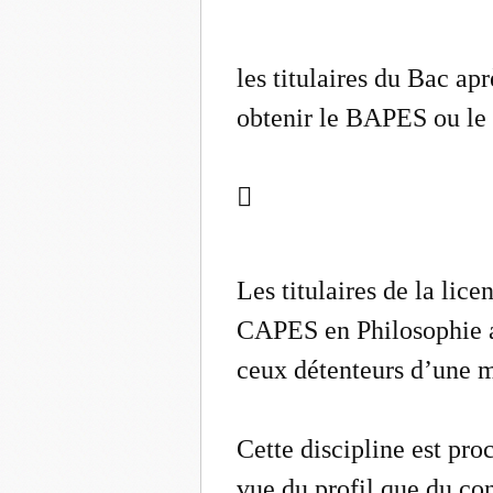
les titulaires du Bac ap
obtenir le BAPES ou l

Les titulaires de la lic
CAPES en Philosophie a
ceux détenteurs d’une m
Cette discipline est pro
vue du profil que du c