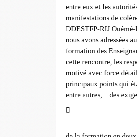
entre eux et les autorité
manifestations de colère
DDESTFP-RIJ Ouémé-Pla
nous avons adressées au
formation des Enseignan
cette rencontre, les res
motivé avec force détails
principaux points qui ét
entre autres, des exig

de la formation en deux