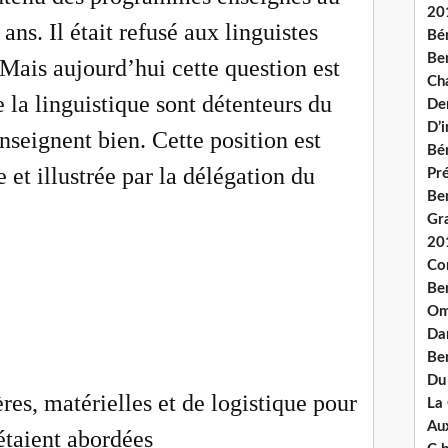
20
ans. Il était refusé aux linguistes
Bé
Ben
 Mais aujourd’hui cette question est
Ch
e la linguistique sont détenteurs du
De
D’
seignent bien. Cette position est
Bé
et illustrée par la délégation du
Pré
Be
Gr
20
Co
Be
Om
Dan
Be
Du
res, matérielles et de logistique pour
La
Aux
étaient abordées