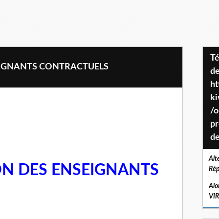
Téléchargez le projet de société
SEIGNANTS CONTRACTUELS
de
ht
k
/o
pr
de
Alt
ON DES ENSEIGNANTS
Rép
Alo
VI