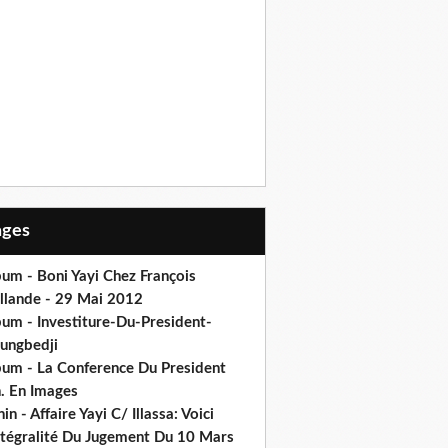
Pages
um - Boni Yayi Chez François
llande - 29 Mai 2012
bum - Investiture-Du-President-
ungbedji
bum - La Conference Du President
h. En Images
in - Affaire Yayi C/ Illassa: Voici
intégralité Du Jugement Du 10 Mars