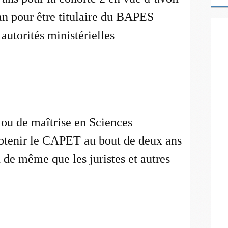
m
n pour être titulaire du BAPES
a
i
autorités ministérielles
l
e ou de maîtrise en Sciences
tenir le CAPET au bout de deux ans
 de même que les juristes et autres