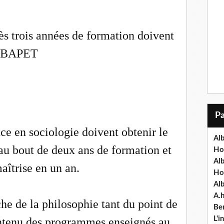
rès trois années de formation doivent
e BAPET
ence en sociologie doivent obtenir le
Alb
u bout de deux ans de formation et
Ho
Al
aîtrise en un an.
Ho
Al
A.
che de la philosophie tant du point de
Ben
L'
ontenu des programmes enseignés au