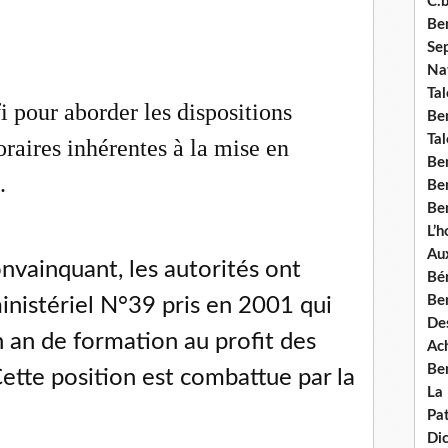
C.b
Ben
Se
Nat
Tal
i pour aborder les dispositions
Ben
Tal
raires inhérentes à la mise en
Be
.
Ben
Ben
L’
Aux
nvainquant, les autorités ont
Bé
Ben
inistériel N°39 pris en 2001 qui
Des
 an de formation au profit des
Ach
Ben
 Cette position est combattue par la
La
Pat
Di