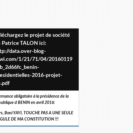
 Patrice TALON ici:
tp://data.over-blog-
iwi.com/1/21/71/04/20160119
b_2d66fc_benin-
esidentielles-2016-projet-
.pdf
ernance obligatoire à la présidence de la
ublique d BENIN en avril 2016:
rs, Boni YAYI, TOUCHE PAS A UNE SEULE
RGULE DE MA CONSTITUTION !!!