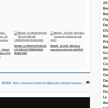
20
Bé
Ben
Ch
De
D’
Bé
Pré
BENIN: LA PROPOSITION DE
BENIN - SCOOP: YAYI Boni
Be
- Devoir
LOI SUR LES CÉRÉMONIES
expose le mystère de Joël AÏVO
Gr
tobre 1972
RUINEUSES
!
20
Co
Be
Om
Dan
BENIN : Voici comment la lettre de Djènontin (ministre-pasteur et dobermann du roi Boni 1er) a crucifié le Bénin (*)
Be
Du
La
Aux