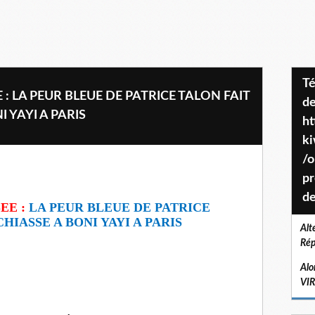
Téléchargez le projet de société
 : LA PEUR BLEUE DE PATRICE TALON FAIT
de
 YAYI A PARIS
ht
k
/o
pr
de
EE :
LA PEUR BLEUE DE PATRICE
HIASSE A BONI YAYI A PARIS
Alt
Rép
Alo
VI