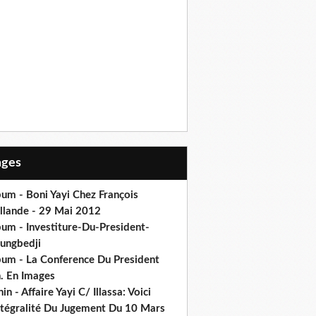
Pages
um - Boni Yayi Chez François
llande - 29 Mai 2012
bum - Investiture-Du-President-
ungbedji
bum - La Conference Du President
h. En Images
in - Affaire Yayi C/ Illassa: Voici
intégralité Du Jugement Du 10 Mars