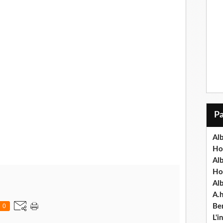
Alb
Ho
Al
Ho
Al
A.
0
Ben
L'