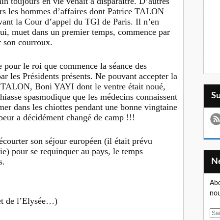
in toujours en vie venait à disparaître. D’autres
vers les hommes d’affaires dont Patrice TALON
vant la Cour d’appel du TGI de Paris. Il n’en
i qui, muet dans un premier temps, commence par
r son courroux.
e pour le roi que commence la séance des
es Présidents présents. Ne pouvant accepter la
 TALON, Boni YAYI dont le ventre était noué,
S
 chiasse spasmodique que les médecins connaissent
rmer dans les chiottes pendant une bonne vingtaine
peur a décidément changé de camp !!!
écourter son séjour européen (il était prévu
uie) pour se requinquer au pays, le temps
s.
Abo
nou
et de l’Elysée…)
E