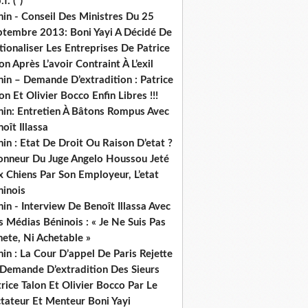
.f. (*)
in - Conseil Des Ministres Du 25
ptembre 2013: Boni Yayi A Décidé De
ionaliser Les Entreprises De Patrice
on Après L’avoir Contraint À L’exil
in – Demande D’extradition : Patrice
on Et Olivier Bocco Enfin Libres !!!
nin: Entretien À Bâtons Rompus Avec
oît Illassa
in : Etat De Droit Ou Raison D’etat ?
honneur Du Juge Angelo Houssou Jeté
 Chiens Par Son Employeur, L’etat
ninois
in - Interview De Benoît Illassa Avec
 Médias Béninois : « Je Ne Suis Pas
ete, Ni Achetable »
in : La Cour D’appel De Paris Rejette
 Demande D’extradition Des Sieurs
rice Talon Et Olivier Bocco Par Le
ctateur Et Menteur Boni Yayi