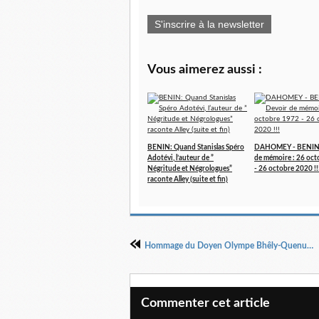
S'inscrire à la newsletter
Vous aimerez aussi :
BENIN: Quand Stanislas Spéro
DAHOMEY - BENIN 
Adotévi, l’auteur de ”
de mémoire : 26 oc
Négritude et Négrologues”
- 26 octobre 2020 !!
raconte Alley (suite et fin)
Hommage du Doyen Olympe Bhêly-Quenum à Nelson MANDELA: Texte intégral
Commenter cet article