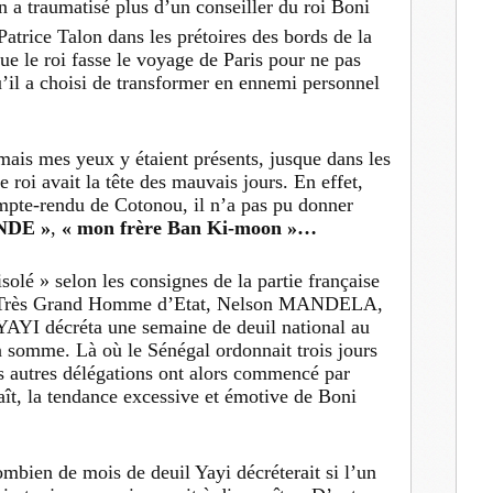
n a traumatisé plus d’un conseiller du roi Boni
atrice Talon dans les prétoires des bords de la
que le roi fasse le voyage de Paris pour ne pas
u’il a choisi de transformer en ennemi personnel
 mais mes yeux y étaient présents, jusque dans les
le roi avait la tête des mauvais jours. En effet,
ompte-rendu de Cotonou, il n’a pas pu donner
NDE »
,
« mon frère Ban Ki-moon »…
isolé » selon les consignes de la partie française
du Très Grand Homme d’Etat, Nelson MANDELA,
AYI décréta une semaine de deuil national au
 somme. Là où le Sénégal ordonnait trois jours
s autres délégations ont alors commencé par
aît, la tendance excessive et émotive de Boni
bien de mois de deuil Yayi décréterait si l’un