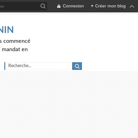
Connexion
+
Créer mon blog
ENIN
ons commencé
nd mandat en