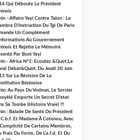
14 Qui Déboute Le Président
ninois
in –Affaire Yayi Contre Talon : La
ambre D’instruction Du Tgi De Paris
mande Un Complément
informations Au Gouvernement
ninois Et Rejette Le Mémoire
senté Par Boni Yayi
nin - Africa N°1: Ecoutez &Quot;Le
and Débat&Quot; Du Jeudi 20 Juin
13 Sur La Révision De La
nstitution Béninoise
nin: Au Pays Du Vodoun, Le Sorcier
oyèlé Emporte Un Secret D'etat
s Sa Tombe (Histoire Vraie) !!!
nin : Balade De Santé Du Président
 C.b.f. Et Madame À Cotonou, Avec
 Complicité De Certains Membres,
 Frais Du Forim, De L’a.f.d. Et Du