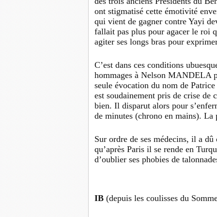
des trois anciens Présidents du Bén
ont stigmatisé cette émotivité en
qui vient de gagner contre Yayi de
fallait pas plus pour agacer le ro
agiter ses longs bras pour exprime
C’est dans ces conditions ubuesqu
hommages à Nelson MANDELA par l
seule évocation du nom de Patrice
est soudainement pris de crise de
bien. Il disparut alors pour s’enfe
de minutes (chrono en mains). La 
Sur ordre de ses médecins, il a dû 
qu’après Paris il se rende en Turq
d’oublier ses phobies de talonnade
IB
(depuis les coulisses du Somm