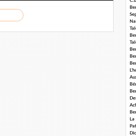
C.b
Ben
Se
Nat
Tal
Ben
Tal
Be
Ben
Ben
L’
Aux
Bé
Ben
Des
Ach
Ben
La
Pat
Di