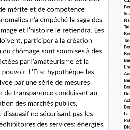
C.b
Ben
 de mérite et de compétence
Se
nomalies n’a empêché la saga des
Nat
Tal
mage et l’histoire le retiendra. Les
Ben
oivent, participer à la création
Tal
Be
on du chômage sont soumises à des
Ben
ctées par l’amateurisme et la
Ben
L’
pouvoir. L’Etat hypothèque les
Aux
Bé
privée par une série de mesures
Ben
e de transparence conduisant au
Des
Ach
bution des marchés publics,
Ben
dissuasif ne sécurisant pas les
La
Pat
édhibitoires des services: énergies,
Di