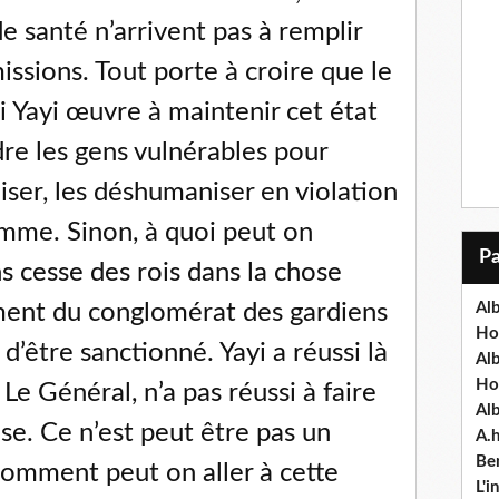
e santé n’arrivent pas à remplir
ssions. Tout porte à croire que le
 Yayi œuvre à maintenir cet état
re les gens vulnérables pour
iser, les déshumaniser en violation
omme. Sinon, à quoi peut on
ns cesse des rois dans la chose
ment du conglomérat des gardiens
Alb
Ho
d’être sanctionné. Yayi a réussi là
Al
Ho
 Général, n’a pas réussi à faire
Al
use. Ce n’est peut être pas un
A.
Ben
Comment peut on aller à cette
L'