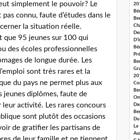
eut simplement le pouvoir? Le
20
Bé
 pas connu, faute d’études dans le
Ben
rner la situation réelle.
Ch
De
t que 95 jeunes sur 100 qui
D’
Bé
ou des écoles professionnelles
Pré
mages de longue durée. Les
Be
Gr
d’emploi sont très rares et la
20
que du pays ne permet plus aux
Co
Be
s jeunes diplômes, faute de
Om
leur activité. Les rares concours
Dan
Be
ublique sont plutôt des occasions
Du
La
ir de gratifier les partisans de
Aux
res de leur famille et ne tiennent