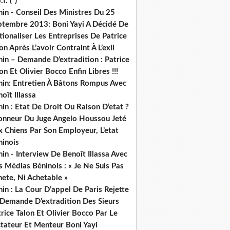
.f. (*)
in - Conseil Des Ministres Du 25
ptembre 2013: Boni Yayi A Décidé De
ionaliser Les Entreprises De Patrice
on Après L’avoir Contraint À L’exil
in – Demande D’extradition : Patrice
on Et Olivier Bocco Enfin Libres !!!
nin: Entretien À Bâtons Rompus Avec
oît Illassa
in : Etat De Droit Ou Raison D’etat ?
honneur Du Juge Angelo Houssou Jeté
 Chiens Par Son Employeur, L’etat
ninois
in - Interview De Benoît Illassa Avec
 Médias Béninois : « Je Ne Suis Pas
ete, Ni Achetable »
in : La Cour D’appel De Paris Rejette
 Demande D’extradition Des Sieurs
rice Talon Et Olivier Bocco Par Le
ctateur Et Menteur Boni Yayi