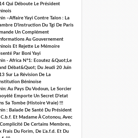
14 Qui Déboute Le Président
ninois
in –Affaire Yayi Contre Talon : La
ambre D’instruction Du Tgi De Paris
mande Un Complément
informations Au Gouvernement
ninois Et Rejette Le Mémoire
senté Par Boni Yayi
nin - Africa N°1: Ecoutez &Quot;Le
and Débat&Quot; Du Jeudi 20 Juin
13 Sur La Révision De La
nstitution Béninoise
nin: Au Pays Du Vodoun, Le Sorcier
oyèlé Emporte Un Secret D'etat
s Sa Tombe (Histoire Vraie) !!!
nin : Balade De Santé Du Président
 C.b.f. Et Madame À Cotonou, Avec
 Complicité De Certains Membres,
 Frais Du Forim, De L’a.f.d. Et Du