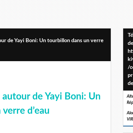
Téléchargez le projet de société
ur de Yayi Boni: Un tourbillon dans un verre
de
ht
k
/o
pr
de
s autour de Yayi Boni: Un
Alt
Rép
 verre d’eau
Alo
VI