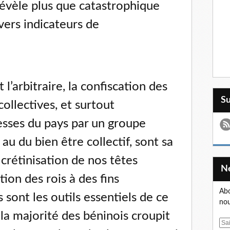
 révèle plus que catastrophique
vers indicateurs de
t l’arbitraire, la confiscation des
S
collectives, et surtout
esses du pays par un groupe
au du bien être collectif, sont sa
crétinisation de nos têtes
ion des rois à des fins
Abo
 sont les outils essentiels de ce
nou
a majorité des béninois croupit
E