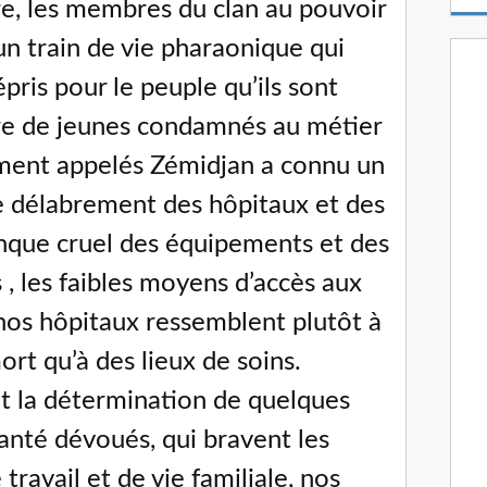
re, les membres du clan au pouvoir
m
a
 un train de vie pharaonique qui
i
l
épris pour le peuple qu’ils sont
re de jeunes condamnés au métier
ent appelés Zémidjan a connu un
de délabrement des hôpitaux et des
anque cruel des équipements et des
 , les faibles moyens d’accès aux
os hôpitaux ressemblent plutôt à
rt qu’à des lieux de soins.
t la détermination de quelques
anté dévoués, qui bravent les
ravail et de vie familiale, nos