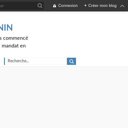
Connexion
+
Créer mon blog
ENIN
ons commencé
nd mandat en