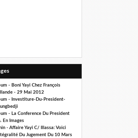
Pages
um - Boni Yayi Chez François
llande - 29 Mai 2012
bum - Investiture-Du-President-
ungbedji
bum - La Conference Du President
h. En Images
in - Affaire Yayi C/ Illassa: Voici
intégralité Du Jugement Du 10 Mars