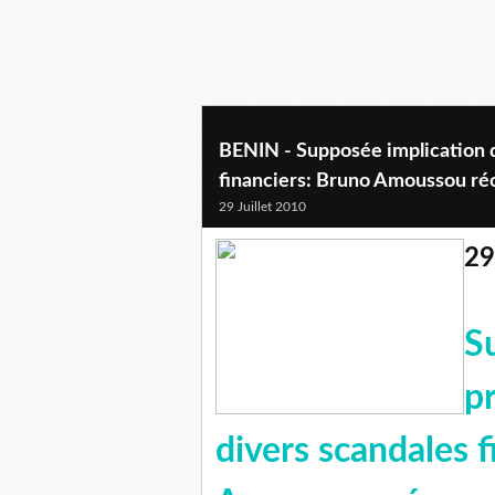
BENIN - Supposée implication d
financiers: Bruno Amoussou ré
29 Juillet 2010
29
S
p
divers scandales f