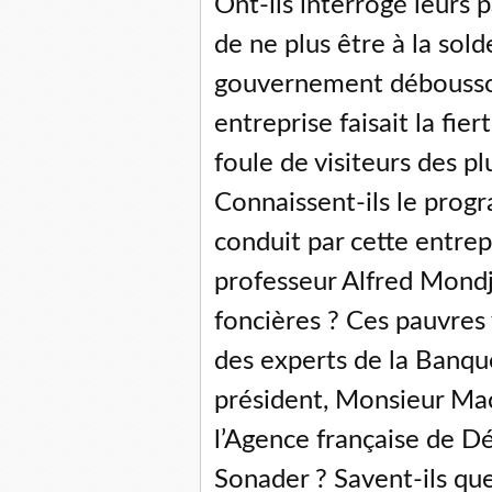
Ont-ils interrogé leurs p
de ne plus être à la so
gouvernement déboussol
entreprise faisait la fier
foule de visiteurs des p
Connaissent-ils le pro
conduit par cette entrepr
professeur Alfred Mondj
foncières ? Ces pauvres 
des experts de la Banque
président, Monsieur Mac
l’Agence française de D
Sonader ? Savent-ils que 