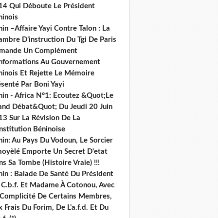
14 Qui Déboute Le Président
ninois
in –Affaire Yayi Contre Talon : La
ambre D’instruction Du Tgi De Paris
mande Un Complément
informations Au Gouvernement
ninois Et Rejette Le Mémoire
senté Par Boni Yayi
nin - Africa N°1: Ecoutez &Quot;Le
and Débat&Quot; Du Jeudi 20 Juin
13 Sur La Révision De La
nstitution Béninoise
nin: Au Pays Du Vodoun, Le Sorcier
oyèlé Emporte Un Secret D'etat
s Sa Tombe (Histoire Vraie) !!!
nin : Balade De Santé Du Président
 C.b.f. Et Madame À Cotonou, Avec
 Complicité De Certains Membres,
 Frais Du Forim, De L’a.f.d. Et Du