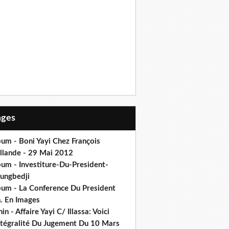
Pages
um - Boni Yayi Chez François
llande - 29 Mai 2012
bum - Investiture-Du-President-
ungbedji
bum - La Conference Du President
h. En Images
in - Affaire Yayi C/ Illassa: Voici
intégralité Du Jugement Du 10 Mars