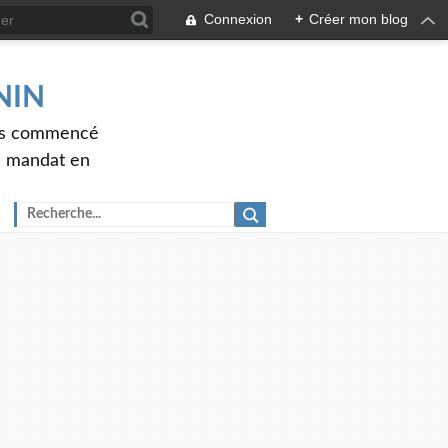
Connexion
+
Créer mon blog
ENIN
ons commencé
nd mandat en