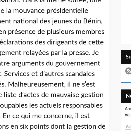
isation. Dans la même soirée, une
de la mouvance présidentielle
t national des jeunes du Bénin,
 en présence de plusieurs membres
clarations des dirigeants de cette
gement relayées par la presse. Je
S
contre arguments du gouvernement
c-Services et d’autres scandales
. Malheureusement, il ne s’est
e liste d’actes de mauvaise gestion
coupables les actuels responsables
Abo
. En ce qui me concerne, il est
nou
ns en six points dont la gestion de
E