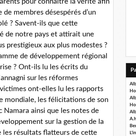
arents pour connaître la vérité afin
lde de membres désespérés d’un
é ? Savent-ils que cette
té de notre pays et attirait une
lus prestigieux aux plus modestes ?
gramme de développement régional
ise ? Ont-ils lu les écrits du
annagni sur les réformes
Alb
victimes ont-elles lu les rapports
Ho
Al
 mondiale, les félicitations de son
Ho
 Namara ainsi que les notes de
Al
A.
éveloppement sur la gestion de la
Ben
les résultats flatteurs de cette
L'