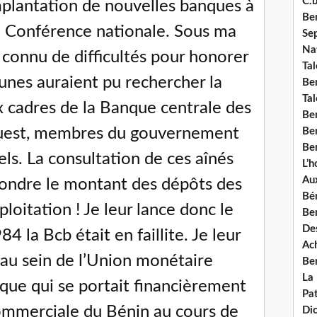
C.b
’implantation de nouvelles banques à
Ben
la Conférence nationale. Sous ma
Se
Nat
a connu de difficultés pour honorer
Tal
unes auraient pu rechercher la
Ben
Tal
x cadres de la Banque centrale des
Be
’Ouest, membres du gouvernement
Ben
Ben
els. La consultation de ces aînés
L’
Aux
nfondre le montant des dépôts des
Bé
ploitation ! Je leur lance donc le
Ben
Des
4 la Bcb était en faillite. Je leur
Ach
, au sein de l’Union monétaire
Ben
La
nque qui se portait financièrement
Pat
mmerciale du Bénin au cours de
Di