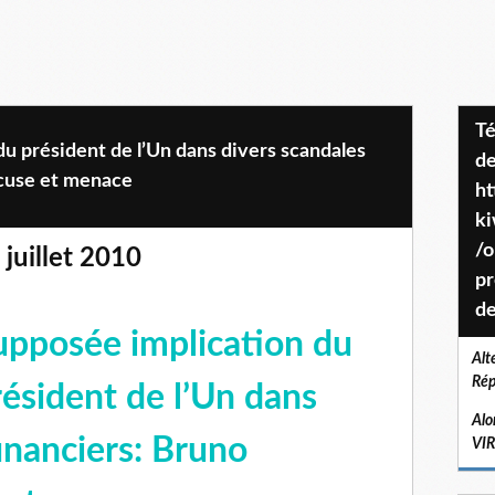
Téléchargez le projet de société
u président de l’Un dans divers scandales
de
cuse et menace
ht
k
/o
 juillet 2010
pr
de
upposée implication du
Alt
Rép
résident de l’Un dans
Alo
inanciers: Bruno
VI