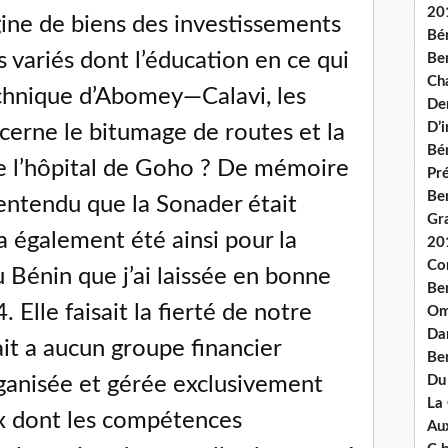
20
igine de biens des investissements
Bé
s variés dont l’éducation en ce qui
Ben
Ch
chnique d’Abomey—Calavi, les
De
D’
cerne le bitumage de routes et la
Bé
e l’hôpital de Goho ? De mémoire
Pré
Be
 entendu que la Sonader était
Gr
 a également été ainsi pour la
20
Co
Bénin que j’ai laissée en bonne
Be
 Elle faisait la fierté de notre
Om
Dan
ait a aucun groupe financier
Be
rganisée et gérée exclusivement
Du
La
x dont les compétences
Aux