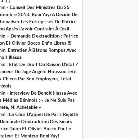
.f. (*)
in - Conseil Des Ministres Du 25
ptembre 2013: Boni Yayi A Décidé De
ionaliser Les Entreprises De Patrice
on Après L’avoir Contraint À L’exil
in – Demande D’extradition : Patrice
on Et Olivier Bocco Enfin Libres !!!
nin: Entretien À Bâtons Rompus Avec
oît Illassa
in : Etat De Droit Ou Raison D’etat ?
honneur Du Juge Angelo Houssou Jeté
 Chiens Par Son Employeur, L’etat
ninois
in - Interview De Benoît Illassa Avec
 Médias Béninois : « Je Ne Suis Pas
ete, Ni Achetable »
in : La Cour D’appel De Paris Rejette
 Demande D’extradition Des Sieurs
rice Talon Et Olivier Bocco Par Le
ctateur Et Menteur Boni Yayi