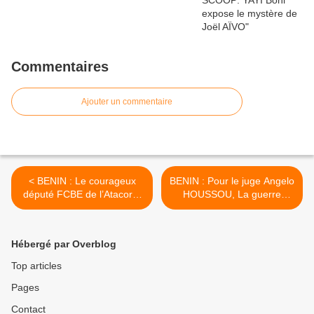
Commentaires
Ajouter un commentaire
< BENIN : Le courageux
BENIN : Pour le juge Angelo
député FCBE de l’Atacora,
HOUSSOU, La guerre
Warkouté Saguifa, s’oppose
contre la magistrature
à l’interdiction du droit de
fragilisera notre démocratie
grève aux magistrats
>
Hébergé par Overblog
Top articles
Pages
Contact