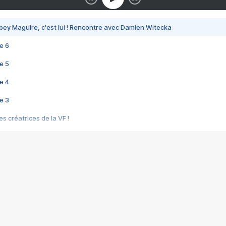
bey Maguire, c'est lui ! Rencontre avec Damien Witecka
e 6
e 5
e 4
e 3
s créatrices de la VF !
e 2
e 1
e Mektoub My Love arrive enfin ! Rencontre avec Shaïn Boumedine et Sal
i : après Toni en famille
elle réalise le bouleversant Dites lui que je l'aime