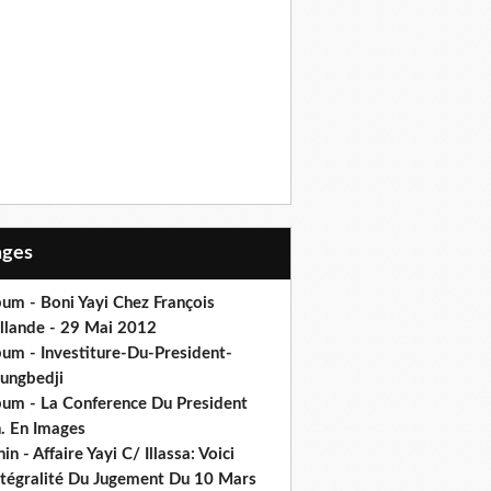
Pages
um - Boni Yayi Chez François
llande - 29 Mai 2012
bum - Investiture-Du-President-
ungbedji
bum - La Conference Du President
h. En Images
in - Affaire Yayi C/ Illassa: Voici
intégralité Du Jugement Du 10 Mars