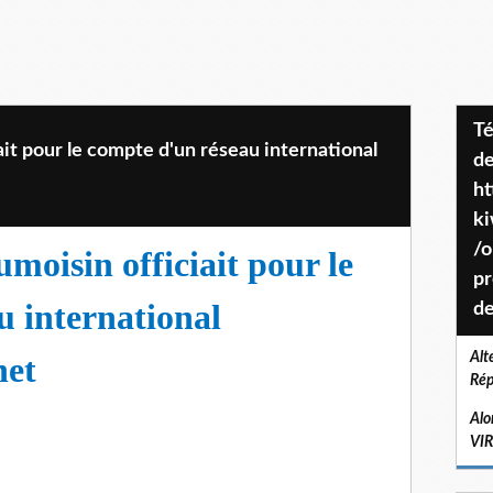
Téléchargez le projet de société
it pour le compte d'un réseau international
de
ht
k
/o
oisin officiait pour le
pr
u international
de
net
Alt
Rép
Alo
VI