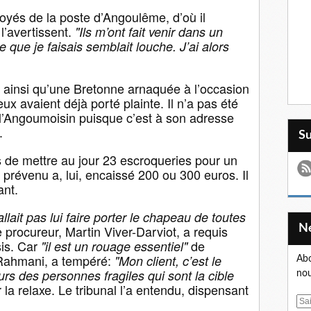
oyés de la poste d’Angoulême, d’où il
 l’avertissent.
"Ils m’ont fait venir dans un
e que je faisais semblait louche. J’ai alors
se ainsi qu’une Bretonne arnaquée à l’occasion
ux avaient déjà porté plainte. Il n’a pas été
de l’Angoumoisin puisque c’est à son adresse
.
S
s de mettre au jour 23 escroqueries pour un
 prévenu a, lui, encaissé 200 ou 300 euros. Il
ant.
allait pas lui faire porter le chapeau de toutes
le procureur, Martin Viver-Darviot, a requis
sis. Car
de
"il est un rouage essentiel"
Rahmani, a tempéré:
"Mon client, c’est le
Abo
urs des personnes fragiles qui sont la cible
nou
 la relaxe. Le tribunal l’a entendu, dispensant
E