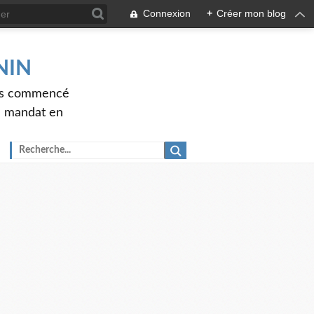
Connexion
+
Créer mon blog
ENIN
ons commencé
nd mandat en