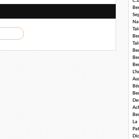
C.b
Ben
Se
Nat
Tal
Ben
Tal
Be
Ben
Ben
L’
Aux
Bé
Ben
Des
Ach
Ben
La
Pat
Di