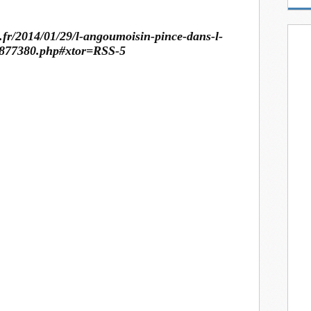
m
a
.fr/2014/01/29/l-angoumoisin-pince-dans-l-
i
1877380.php#xtor=RSS-5
l