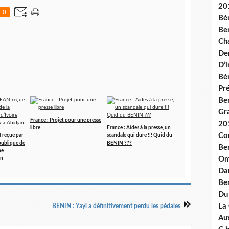
20
0
Bé
Ben
Ch
De
D’
Bé
Pré
Be
Gr
France : Projet pour une presse
20
libre
France : Aides à la presse, un
Co
N reçue par
scandale qui dure !!! Quid du
épublique de
BENIN ???
Be
ne
Om
an
Dan
Be
Du
La
BENIN : Yayi a définitivement perdu les pédales
Aux