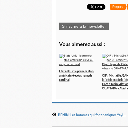
Repost
S'inscrire à la newsletter
Vous aimerez aussi :
Etats-Unis : le premier afro-
américain élevé au rang de
OIF : Michaëlle JEA
cardinal
le Président de la R
Côte d’Ivoire Alassa
OUATTARA à Abidj
BENIN: Les hommes qui font paniquer Yayi…