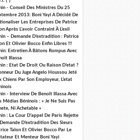
.f. (*)
in - Conseil Des Ministres Du 25
ptembre 2013: Boni Yayi A Décidé De
ionaliser Les Entreprises De Patrice
on Après L’avoir Contraint À L’exil
in – Demande D’extradition : Patrice
on Et Olivier Bocco Enfin Libres !!!
nin: Entretien À Bâtons Rompus Avec
oît Illassa
in : Etat De Droit Ou Raison D’etat ?
honneur Du Juge Angelo Houssou Jeté
 Chiens Par Son Employeur, L’etat
ninois
in - Interview De Benoît Illassa Avec
 Médias Béninois : « Je Ne Suis Pas
ete, Ni Achetable »
in : La Cour D’appel De Paris Rejette
 Demande D’extradition Des Sieurs
rice Talon Et Olivier Bocco Par Le
ctateur Et Menteur Boni Yayi