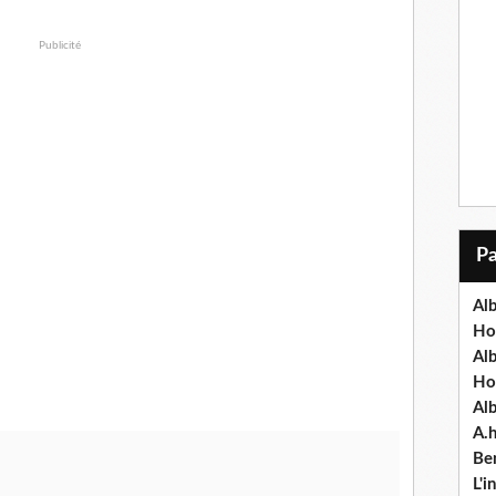
Publicité
Alb
Ho
Al
Ho
Al
A.
Ben
L'