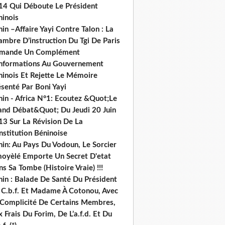
14 Qui Déboute Le Président
ninois
in –Affaire Yayi Contre Talon : La
ambre D’instruction Du Tgi De Paris
mande Un Complément
informations Au Gouvernement
ninois Et Rejette Le Mémoire
senté Par Boni Yayi
nin - Africa N°1: Ecoutez &Quot;Le
and Débat&Quot; Du Jeudi 20 Juin
13 Sur La Révision De La
nstitution Béninoise
nin: Au Pays Du Vodoun, Le Sorcier
oyèlé Emporte Un Secret D'etat
s Sa Tombe (Histoire Vraie) !!!
nin : Balade De Santé Du Président
 C.b.f. Et Madame À Cotonou, Avec
 Complicité De Certains Membres,
 Frais Du Forim, De L’a.f.d. Et Du