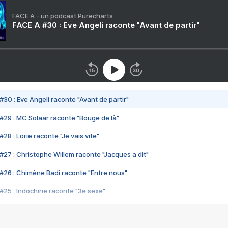
FACE A - un podcast Purecharts
FACE A #30 : Eve Angeli raconte "Avant de partir"
#30 : Eve Angeli raconte "Avant de partir"
#29 : MC Solaar raconte "Bouge de là"
28 : Lorie raconte "Je vais vite"
#27 : Christophe Willem raconte "Jacques a dit"
#26 : Chimène Badi raconte "Entre nous"
#25 : Indochine raconte "3e sexe"
#24 : Zaho raconte "C'est chelou"
#23 : Patrick Bruel raconte "Au café des délices"