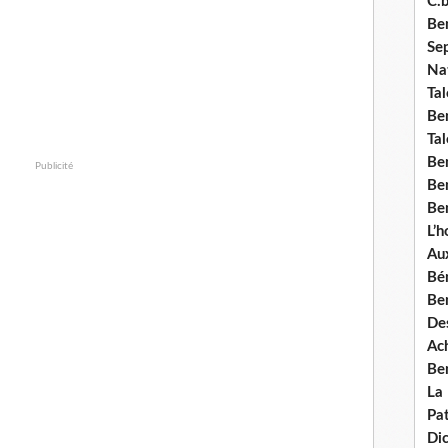
C.b
Ben
Se
Nat
Tal
Ben
Tal
Be
Publicité
Ben
Ben
L’
Aux
Bé
Ben
Des
Ach
Ben
La
Pat
Di