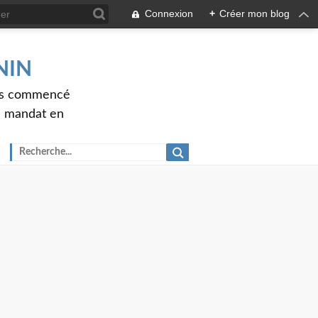
Connexion
+
Créer mon blog
ENIN
ons commencé
nd mandat en