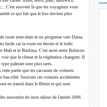
très variée: fruits, œufs, pain, sandwich,
m
c... C'est souvent là que les voyageurs vont
a
i
ntité ce qui fait que le bus devient plus
l
e route inter-états et on progresse vers Dassa.
 facile car la route est étroite et le trafic
le Mali et le Burkina. C'est aussi entre Bohicon
oir que le climat et la végétation changent. Il
e type palmier sont plus rares.
cette partie que les carcasses de voitures
e bas-côté. Souvent ces voitures accidentées
ont en transit dans le Bénin et qui sont
i des souvenirs de mon séjour de l'année 2006