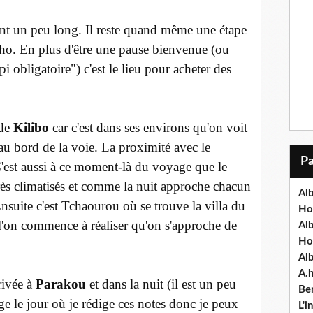
ent un peu long. Il reste quand même une étape
iho. En plus d'être une pause bienvenue (ou
 obligatoire") c'est le lieu pour acheter des
 de
Kilibo
car c'est dans ses environs qu'on voit
u bord de la voie. La proximité avec le
C'est aussi à ce moment-là du voyage que le
 très climatisés et comme la nuit approche chacun
Alb
suite c'est Tchaourou où se trouve la villa du
Ho
e l'on commence à réaliser qu'on s'approche de
Al
Ho
Al
A.
rivée à
Parakou
et dans la nuit (il est un peu
Ben
e le jour où je rédige ces notes donc je peux
L'