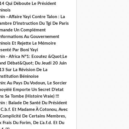
14 Qui Déboute Le Président
ninois
in –Affaire Yayi Contre Talon : La
ambre D’instruction Du Tgi De Paris
mande Un Complément
informations Au Gouvernement
ninois Et Rejette Le Mémoire
senté Par Boni Yayi
nin - Africa N°1: Ecoutez &Quot;Le
and Débat&Quot; Du Jeudi 20 Juin
13 Sur La Révision De La
nstitution Béninoise
nin: Au Pays Du Vodoun, Le Sorcier
oyèlé Emporte Un Secret D'etat
s Sa Tombe (Histoire Vraie) !!!
nin : Balade De Santé Du Président
 C.b.f. Et Madame À Cotonou, Avec
 Complicité De Certains Membres,
 Frais Du Forim, De L’a.f.d. Et Du