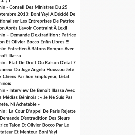
.f. (*)
in - Conseil Des Ministres Du 25
ptembre 2013: Boni Yayi A Décidé De
ionaliser Les Entreprises De Patrice
on Après L’avoir Contraint À L’exil
in – Demande D’extradition : Patrice
on Et Olivier Bocco Enfin Libres !!!
nin: Entretien À Bâtons Rompus Avec
oît Illassa
in : Etat De Droit Ou Raison D’etat ?
honneur Du Juge Angelo Houssou Jeté
 Chiens Par Son Employeur, L’etat
ninois
in - Interview De Benoît Illassa Avec
 Médias Béninois : « Je Ne Suis Pas
ete, Ni Achetable »
in : La Cour D’appel De Paris Rejette
 Demande D’extradition Des Sieurs
rice Talon Et Olivier Bocco Par Le
ctateur Et Menteur Boni Yayi