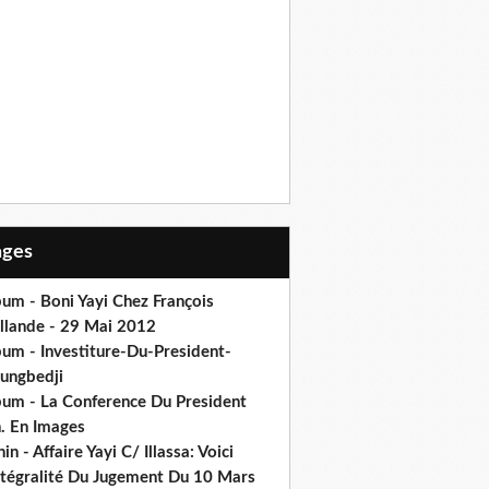
Pages
um - Boni Yayi Chez François
llande - 29 Mai 2012
bum - Investiture-Du-President-
ungbedji
bum - La Conference Du President
h. En Images
in - Affaire Yayi C/ Illassa: Voici
intégralité Du Jugement Du 10 Mars