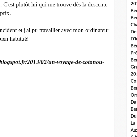
o. C'est plutôt lui qui me trouve dès la descente
20
Bé
prix.
Ben
Ch
cident et j'ai pu travailler avec mon ordinateur
De
bien habitué!
D’
Bé
Pré
Be
.blogspot.fr/2013/02/un-voyage-de-cotonou-
Gr
20
Co
Be
Om
Dan
Be
Du
La
Aux