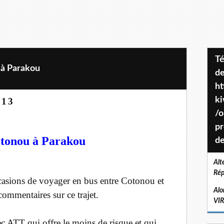
Téléchargez le projet de société
à Parakou
de
ht
k
013
/o
pr
tonou à Parakou
de
Alt
Rép
ccasions de voyager en bus entre Cotonou et
Alo
ommentaires sur ce trajet.
VI
 ATT qui offre le moins de risque et qui