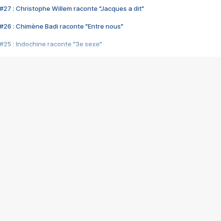
#27 : Christophe Willem raconte "Jacques a dit"
#26 : Chimène Badi raconte "Entre nous"
#25 : Indochine raconte "3e sexe"
#24 : Zaho raconte "C'est chelou"
#23 : Patrick Bruel raconte "Au café des délices"
#22 : Kyo raconte "Le chemin"
#21 : Nolwenn Leroy raconte "Cassé"
#20 : Patrick Hernandez raconte "Born to be alive"
#19 : Lorie raconte "Près de moi"
#18 : Michael Jones raconte "A nos actes manqués" (avec Jean-Jacque
#17 : Khaled raconte "Aïcha"
#16 : Corneille raconte "Parce qu'on vient de loin"