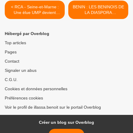
< RCA - Seine-et-Marne :
BENIN : LES BENINOIS DE
Une élue UMP devient
LA DIASPORA
ministre centrafricaine
SOUTIENNENT LES
PEUPLES EN LUTTE SUR
LE TERRAIN >
Hébergé par Overblog
Top articles
Pages
Contact
Signaler un abus
C.G.U.
Cookies et données personnelles
Préférences cookies
Voir le profil de illassa.benoit sur le portail Overblog
Créer un blog sur Overblog