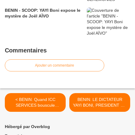
BENIN - SCOOP: YAYI Boni expose le
mystère de Joël AÏVO
Commentaires
Ajouter un commentaire
< BENIN: Quand ICC
BENIN: LE DICTATEUR
SERVICES bouscule
YAYI BONI, PRESIDENT DU
Hamani !
BENIN, A ASSIGNE
BENOÎT ILLASSA DEVANT
LA 17° CHAMBRE DU T.G.I.
Hébergé par Overblog
DE PARIS POUR
DIFFAMATION !!! >