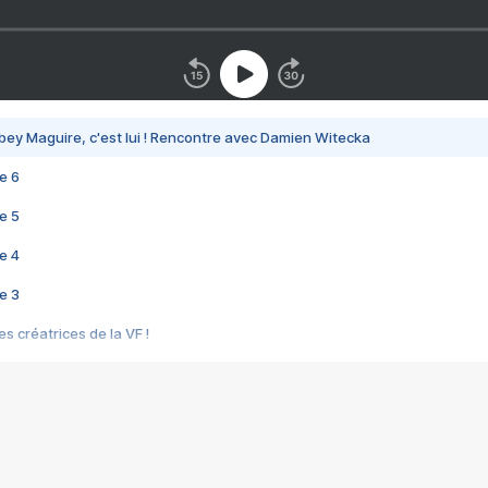
bey Maguire, c'est lui ! Rencontre avec Damien Witecka
e 6
e 5
e 4
e 3
s créatrices de la VF !
e 2
e 1
e Mektoub My Love arrive enfin ! Rencontre avec Shaïn Boumedine et Sal