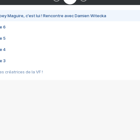
bey Maguire, c'est lui ! Rencontre avec Damien Witecka
e 6
e 5
e 4
e 3
s créatrices de la VF !
e 2
e 1
e Mektoub My Love arrive enfin ! Rencontre avec Shaïn Boumedine et Sal
i : après Toni en famille
elle réalise le bouleversant Dites lui que je l'aime
ais ! Rencontre autour de Vie privée de Rebecca Zlotowski