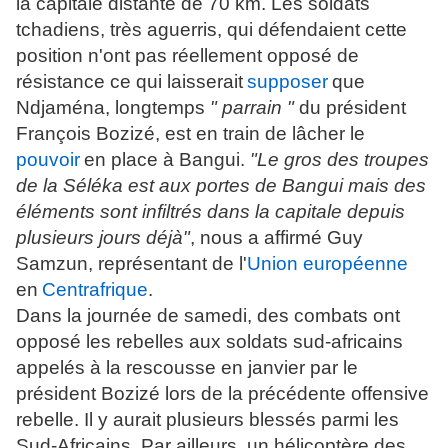
la capitale distante de 70 km. Les soldats
tchadiens, très aguerris, qui défendaient cette
position n'ont pas réellement opposé de
résistance ce qui laisserait
supposer
que
Ndjaména, longtemps
" parrain "
du président
François Bozizé, est en train de lâcher le
pouvoir
en place à Bangui.
"Le gros des troupes
de la Séléka est aux portes de Bangui mais des
éléments sont infiltrés dans la capitale depuis
plusieurs jours déjà"
, nous a affirmé Guy
Samzun, représentant de l'
Union européenne
en
Centrafrique
.
Dans la journée de samedi, des combats ont
opposé les rebelles aux soldats sud-africains
appelés à la rescousse en janvier par le
président Bozizé lors de la précédente offensive
rebelle. Il y aurait plusieurs blessés parmi les
Sud-Africains. Par ailleurs, un hélicoptère des