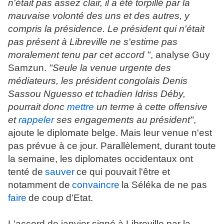
n'était pas assez clair, il a été torpillé par la
mauvaise volonté des uns et des autres, y
compris la présidence. Le président qui n'était
pas présent à Libreville ne s'estime pas
moralement tenu par cet accord "
, analyse Guy
Samzun.
"Seule la venue urgente des
médiateurs, les président congolais Denis
Sassou Nguesso et tchadien Idriss Déby,
pourrait donc
mettre
un terme à cette offensive
et
rappeler
ses engagements au président"
,
ajoute le diplomate belge. Mais leur venue n'est
pas prévue à ce jour. Parallèlement, durant toute
la semaine, les diplomates occidentaux ont
tenté de
sauver
ce qui pouvait l'être et
notamment de
convaincre
la Séléka de ne pas
faire
de coup d'Etat.
L'accord de janvier signé à Libreville par la