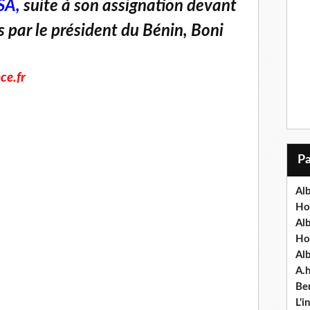
SA,
suite à son assignation devant
s par le président du Bénin, Boni
ce.fr
Alb
Ho
Al
Ho
Al
A.
Ben
L'