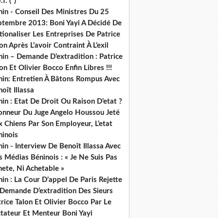
.f. (*)
in - Conseil Des Ministres Du 25
ptembre 2013: Boni Yayi A Décidé De
ionaliser Les Entreprises De Patrice
on Après L’avoir Contraint À L’exil
in – Demande D’extradition : Patrice
on Et Olivier Bocco Enfin Libres !!!
nin: Entretien À Bâtons Rompus Avec
oît Illassa
in : Etat De Droit Ou Raison D’etat ?
honneur Du Juge Angelo Houssou Jeté
 Chiens Par Son Employeur, L’etat
ninois
in - Interview De Benoît Illassa Avec
 Médias Béninois : « Je Ne Suis Pas
ete, Ni Achetable »
in : La Cour D’appel De Paris Rejette
 Demande D’extradition Des Sieurs
rice Talon Et Olivier Bocco Par Le
ctateur Et Menteur Boni Yayi