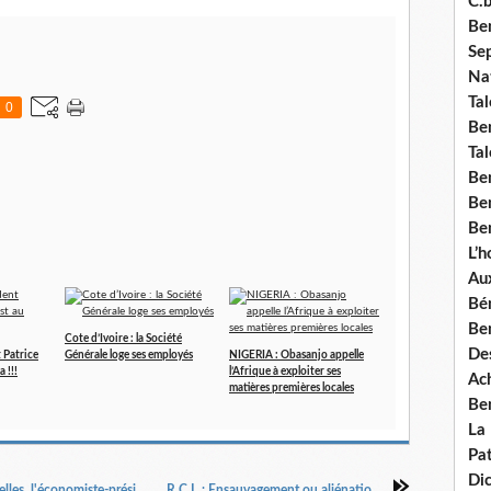
C.b
Ben
Se
Nat
Tal
0
Ben
Tal
Be
Ben
Ben
L’
Aux
Bé
Ben
Cote d’Ivoire : la Société
Des
 Patrice
Générale loge ses employés
NIGERIA : Obasanjo appelle
 !!!
l’Afrique à exploiter ses
Ach
matières premières locales
Ben
La
Pat
Di
BENIN: A quatre mois des élections présidentielles, l'économiste-président Boni Yayi-Aboumon découvre 70 milliards de projets fictifs
R.C.I. : Ensauvagement ou aliénation de la communauté internationale?