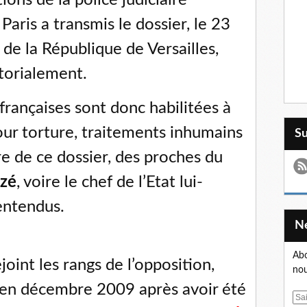
ons de la police judiciaire
Paris a transmis le dossier, le 23
de la République de Versailles,
torialement.
 françaises sont donc habilitées à
pour torture, traitements inhumains
S
e de ce dossier, des proches du
izé
, voire le chef de l’Etat lui-
entendus.
Abo
oint les rangs de l’opposition,
nou
 en décembre 2009 après avoir été
E