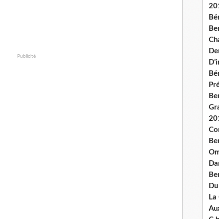
20
Bé
Ben
Ch
De
Publicité
D’
Bé
Pré
Be
Gr
20
Co
Be
Om
Dan
Be
Du
La
Aux