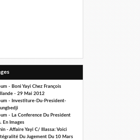
Pages
um - Boni Yayi Chez François
llande - 29 Mai 2012
bum - Investiture-Du-President-
ungbedji
bum - La Conference Du President
h. En Images
in - Affaire Yayi C/ Illassa: Voici
intégralité Du Jugement Du 10 Mars