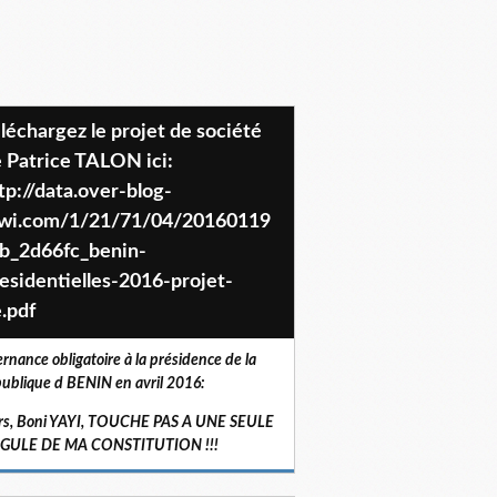
 Patrice TALON ici:
tp://data.over-blog-
iwi.com/1/21/71/04/20160119
b_2d66fc_benin-
esidentielles-2016-projet-
.pdf
ernance obligatoire à la présidence de la
ublique d BENIN en avril 2016:
rs, Boni YAYI, TOUCHE PAS A UNE SEULE
RGULE DE MA CONSTITUTION !!!