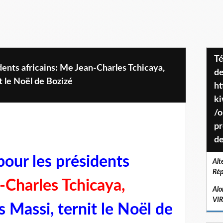
Téléchargez le projet de société
dents africains: Me Jean-Charles Tchicaya,
de
t le Noël de Bozizé
ht
k
/o
pr
de
our les présidents
Alt
Rép
Charles Tchicaya,
Alo
VI
s Massi, ternit le Noël de