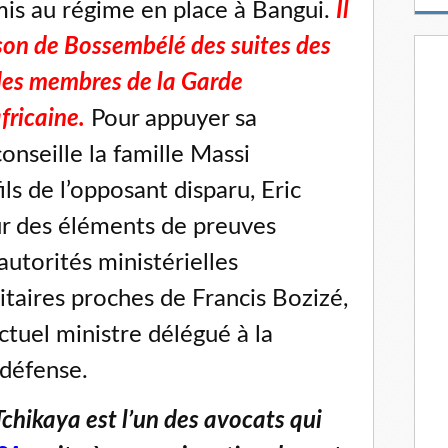
mis au régime en place à Bangui.
Il
m
a
ison de Bossembélé des suites des
i
l
 des membres de la Garde
fricaine.
Pour appuyer sa
onseille la famille Massi
ls de l’opposant disparu, Eric
ur des éléments de preuves
utorités ministérielles
litaires proches de Francis Bozizé,
 actuel ministre délégué à la
 défense.
chikaya est l’un des avocats qui