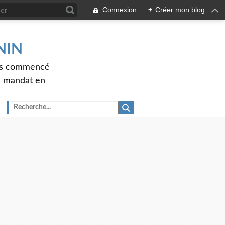
Connexion
+
Créer mon blog
ENIN
ons commencé
nd mandat en