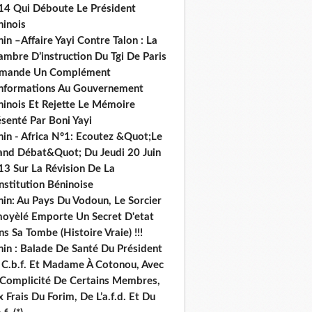
14 Qui Déboute Le Président
ninois
in –Affaire Yayi Contre Talon : La
ambre D’instruction Du Tgi De Paris
mande Un Complément
informations Au Gouvernement
ninois Et Rejette Le Mémoire
senté Par Boni Yayi
nin - Africa N°1: Ecoutez &Quot;Le
and Débat&Quot; Du Jeudi 20 Juin
13 Sur La Révision De La
nstitution Béninoise
nin: Au Pays Du Vodoun, Le Sorcier
oyèlé Emporte Un Secret D'etat
s Sa Tombe (Histoire Vraie) !!!
nin : Balade De Santé Du Président
 C.b.f. Et Madame À Cotonou, Avec
 Complicité De Certains Membres,
 Frais Du Forim, De L’a.f.d. Et Du