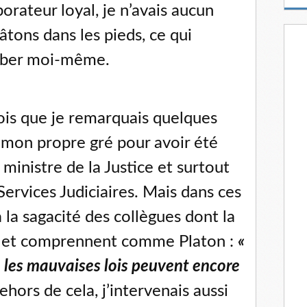
m
rateur loyal, je n’avais aucun
a
bâtons dans les pieds, ce qui
i
l
omber moi-même.
ois que je remarquais quelques
e mon propre gré pour avoir été
ministre de la Justice et surtout
ervices Judiciaires. Mais dans ces
l à la sagacité des collègues dont la
ts et comprennent comme Platon :
«
 les mauvaises lois peuvent encore
hors de cela, j’intervenais aussi