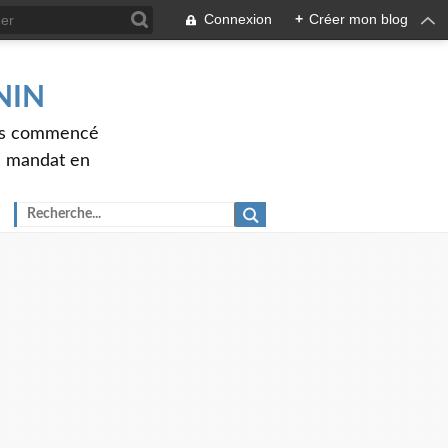
Connexion
+
Créer mon blog
ENIN
ons commencé
nd mandat en