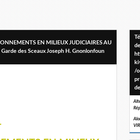
Téléchargez le projet de société
ONNEMENTS EN MILIEUX JUDICIAIRES AU
de
 Garde des Sceaux Joseph H. Gnonlonfoun
ht
k
/o
pr
de
Alt
Rép
Alo
T
VI