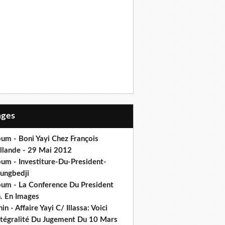
Pages
um - Boni Yayi Chez François
llande - 29 Mai 2012
bum - Investiture-Du-President-
ungbedji
bum - La Conference Du President
h. En Images
in - Affaire Yayi C/ Illassa: Voici
intégralité Du Jugement Du 10 Mars