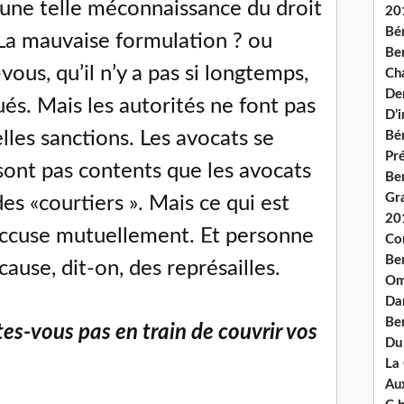
une telle méconnaissance du droit
20
Bé
 La mauvaise formulation ? ou
Ben
ous, qu’il n’y a pas si longtemps,
Ch
De
és. Mais les autorités ne font pas
D’
elles sanctions. Les avocats se
Bé
Pré
 sont pas contents que les avocats
Be
Gr
 «courtiers ». Mais ce qui est
20
s’accuse mutuellement. Et personne
Co
Be
cause, dit-on, des représailles.
Om
Dan
Be
tes-vous pas en train de couvrir vos
Du
La
Aux