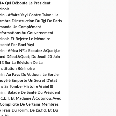
14 Qui Déboute Le Président
ninois
in –Affaire Yayi Contre Talon : La
ambre D’instruction Du Tgi De Paris
mande Un Complément
informations Au Gouvernement
ninois Et Rejette Le Mémoire
senté Par Boni Yayi
nin - Africa N°1: Ecoutez &Quot;Le
and Débat&Quot; Du Jeudi 20 Juin
13 Sur La Révision De La
nstitution Béninoise
nin: Au Pays Du Vodoun, Le Sorcier
oyèlé Emporte Un Secret D'etat
s Sa Tombe (Histoire Vraie) !!!
nin : Balade De Santé Du Président
 C.b.f. Et Madame À Cotonou, Avec
 Complicité De Certains Membres,
 Frais Du Forim, De L’a.f.d. Et Du