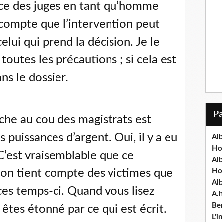
ence des juges en tant qu’homme
 compte que l’intervention peut
elui qui prend la décision. Je le
toutes les précautions ; si cela est
ns le dossier.
che au cou des magistrats est
s puissances d’argent. Oui, il y a eu
Alb
Ho
 C’est vraisemblable que ce
Al
l’on tient compte des victimes que
Ho
Al
ces temps-ci. Quand vous lisez
A.
Ben
êtes étonné par ce qui est écrit.
L'