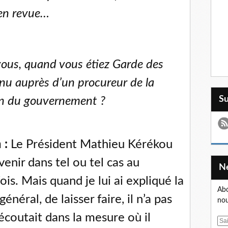
 en revue…
vous, quand vous étiez Garde des
nu auprès d’un procureur de la
S
on du gouvernement ?
 :
Le Président Mathieu Kérékou
enir dans tel ou tel cas au
 fois. Mais quand je lui ai expliqué la
Abo
général, de laisser faire, il n’a pas
nou
m’écoutait dans la mesure où il
E