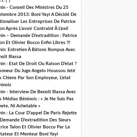
.f. (*)
in - Conseil Des Ministres Du 25
ptembre 2013: Boni Yayi A Décidé De
ionaliser Les Entreprises De Patrice
on Après L’avoir Contraint À L’exil
in – Demande D’extradition : Patrice
on Et Olivier Bocco Enfin Libres !!!
nin: Entretien À Bâtons Rompus Avec
oît Illassa
in : Etat De Droit Ou Raison D’etat ?
honneur Du Juge Angelo Houssou Jeté
 Chiens Par Son Employeur, L’etat
ninois
in - Interview De Benoît Illassa Avec
 Médias Béninois : « Je Ne Suis Pas
ete, Ni Achetable »
in : La Cour D’appel De Paris Rejette
 Demande D’extradition Des Sieurs
rice Talon Et Olivier Bocco Par Le
ctateur Et Menteur Boni Yayi