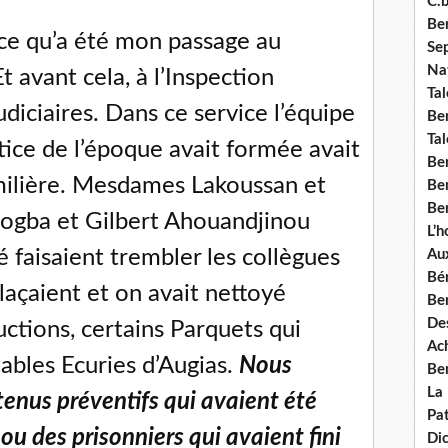
C.b
Ben
ce qu’a été mon passage au
Se
Nat
Et avant cela, à l’Inspection
Tal
diciaires. Dans ce service l’équipe
Ben
Tal
stice de l’époque avait formée avait
Be
rmilière. Mesdames Lakoussan et
Ben
Ben
ogba et Gilbert Ahouandjinou
L’
faisaient trembler les collègues
Aux
Bé
plaçaient et on avait nettoyé
Ben
Des
uctions, certains Parquets qui
Ach
ables Ecuries d’Augias.
Nous
Ben
La
étenus préventifs qui avaient été
Pat
 ou des prisonniers qui avaient fini
Di